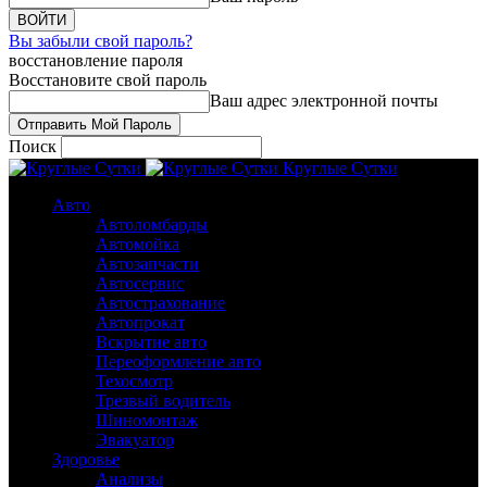
Вы забыли свой пароль?
восстановление пароля
Восстановите свой пароль
Ваш адрес электронной почты
Поиск
Круглые Сутки
Авто
Автоломбарды
Автомойка
Автозапчасти
Автосервис
Автострахование
Автопрокат
Вскрытие авто
Переоформление авто
Техосмотр
Трезвый водитель
Шиномонтаж
Эвакуатор
Здоровье
Анализы