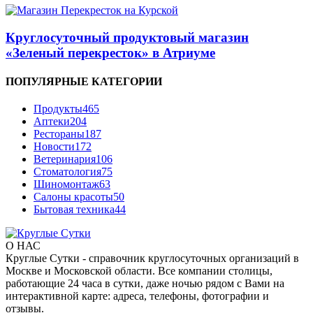
Круглосуточный продуктовый магазин
«Зеленый перекресток» в Атриуме
ПОПУЛЯРНЫЕ КАТЕГОРИИ
Продукты
465
Аптеки
204
Рестораны
187
Новости
172
Ветеринария
106
Стоматология
75
Шиномонтаж
63
Салоны красоты
50
Бытовая техника
44
О НАС
Круглые Сутки - справочник круглосуточных организаций в
Москве и Московской области. Все компании столицы,
работающие 24 часа в сутки, даже ночью рядом с Вами на
интерактивной карте: адреса, телефоны, фотографии и
отзывы.