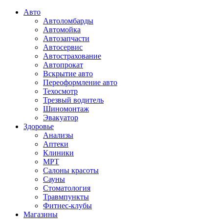
Авто
Автоломбарды
Автомойка
Автозапчасти
Автосервис
Автострахование
Автопрокат
Вскрытие авто
Переоформление авто
Техосмотр
Трезвый водитель
Шиномонтаж
Эвакуатор
Здоровье
Анализы
Аптеки
Клиники
МРТ
Салоны красоты
Сауны
Стоматология
Травмпункты
Фитнес-клубы
Магазины