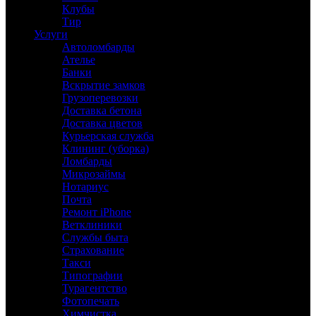
Клубы
Тир
Услуги
Автоломбарды
Ателье
Банки
Вскрытие замков
Грузоперевозки
Доставка бетона
Доставка цветов
Курьерская служба
Клининг (уборка)
Ломбарды
Микрозаймы
Нотариус
Почта
Ремонт iPhone
Ветклиники
Службы быта
Страхование
Такси
Типографии
Турагентство
Фотопечать
Химчистка