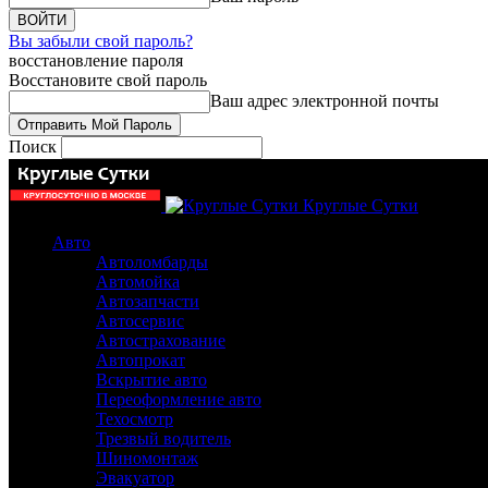
Вы забыли свой пароль?
восстановление пароля
Восстановите свой пароль
Ваш адрес электронной почты
Поиск
Круглые Сутки
Авто
Автоломбарды
Автомойка
Автозапчасти
Автосервис
Автострахование
Автопрокат
Вскрытие авто
Переоформление авто
Техосмотр
Трезвый водитель
Шиномонтаж
Эвакуатор