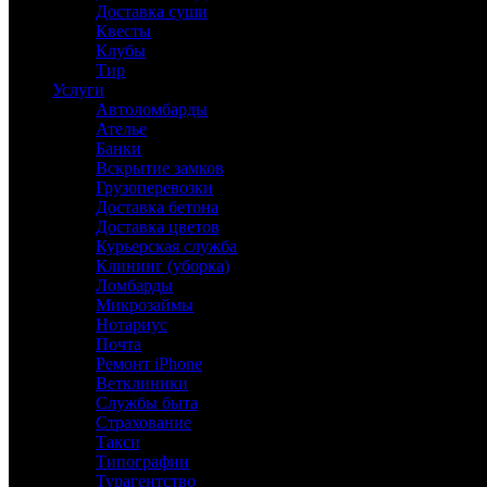
Доставка суши
Квесты
Клубы
Тир
Услуги
Автоломбарды
Ателье
Банки
Вскрытие замков
Грузоперевозки
Доставка бетона
Доставка цветов
Курьерская служба
Клининг (уборка)
Ломбарды
Микрозаймы
Нотариус
Почта
Ремонт iPhone
Ветклиники
Службы быта
Страхование
Такси
Типографии
Турагентство