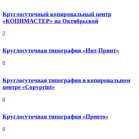
Круглосуточный копировальный центр
«КОПИМАСТЕР» на Октябрьской
3
Круглосуточная типография «Инт-Принт»
0
Круглосуточная типография в копировальном
центре «Copyprint»
0
Круглосуточная типография «Пренто»
0