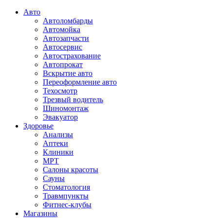
Авто
Автоломбарды
Автомойка
Автозапчасти
Автосервис
Автострахование
Автопрокат
Вскрытие авто
Переоформление авто
Техосмотр
Трезвый водитель
Шиномонтаж
Эвакуатор
Здоровье
Анализы
Аптеки
Клиники
МРТ
Салоны красоты
Сауны
Стоматология
Травмпункты
Фитнес-клубы
Магазины