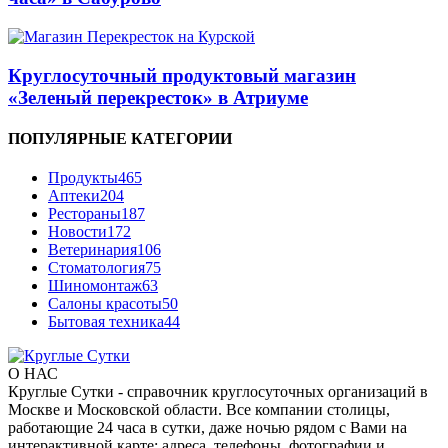
Круглосуточный продуктовый магазин
«Зеленый перекресток» в Атриуме
ПОПУЛЯРНЫЕ КАТЕГОРИИ
Продукты
465
Аптеки
204
Рестораны
187
Новости
172
Ветеринария
106
Стоматология
75
Шиномонтаж
63
Салоны красоты
50
Бытовая техника
44
О НАС
Круглые Сутки - справочник круглосуточных организаций в
Москве и Московской области. Все компании столицы,
работающие 24 часа в сутки, даже ночью рядом с Вами на
интерактивной карте: адреса, телефоны, фотографии и