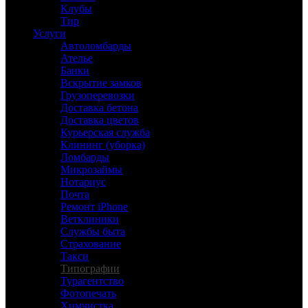
Клубы
Тир
Услуги
Автоломбарды
Ателье
Банки
Вскрытие замков
Грузоперевозки
Доставка бетона
Доставка цветов
Курьерская служба
Клининг (уборка)
Ломбарды
Микрозаймы
Нотариус
Почта
Ремонт iPhone
Ветклиники
Службы быта
Страхование
Такси
Типографии
Турагентство
Фотопечать
Химчистка