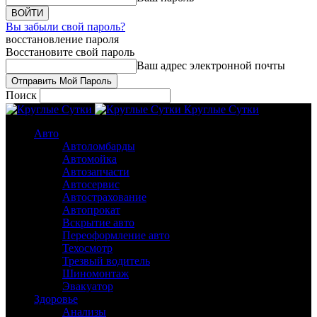
Вы забыли свой пароль?
восстановление пароля
Восстановите свой пароль
Ваш адрес электронной почты
Поиск
Круглые Сутки
Авто
Автоломбарды
Автомойка
Автозапчасти
Автосервис
Автострахование
Автопрокат
Вскрытие авто
Переоформление авто
Техосмотр
Трезвый водитель
Шиномонтаж
Эвакуатор
Здоровье
Анализы