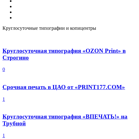
Турагентство
Фотопечать
Химчистка
Юристы
Круглосуточные типографии и копицентры
Круглосуточная типография «OZON Print» в
Строгино
0
Срочная печать в ЦАО от «PRINT177.COM»
1
Круглосуточная типография «ВПЕЧАТЬ!» на
Трубной
1