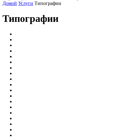
Домой
Услуги
Типографии
Типографии
Ателье
Банки
Вскрытие замков
Вывоз мусора
Грузоперевозки
Доставка бетона
Доставка цветов
Заказ билетов
Клининг (уборка)
Курьерская служба
Ломбарды
Микрозаймы
Нотариус
Почта
Ремонт iPhone
Службы быта
Страхование
Такси
Типографии