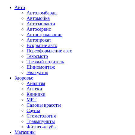
Авто
Автоломбарды
Автомойка
Автозапчасти
Автосервис
Автострахование
Автопрокат
Вскрытие авто
Переоформление авто
Техосмотр
Трезвый водитель
Шиномонтаж
Эвакуатор
Здоровье
Анализы
Аптеки
Клиники
МРТ
Салоны красоты
Сауны
Стоматология
Травмпункты
Фитнес-клубы
Магазины