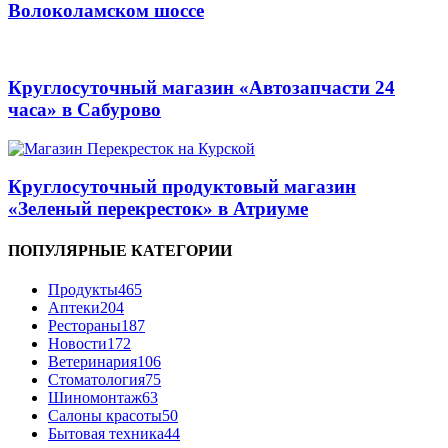
Волоколамском шоссе
Круглосуточный магазин «Автозапчасти 24
часа» в Сабурово
Круглосуточный продуктовый магазин
«Зеленый перекресток» в Атриуме
ПОПУЛЯРНЫЕ КАТЕГОРИИ
Продукты
465
Аптеки
204
Рестораны
187
Новости
172
Ветеринария
106
Стоматология
75
Шиномонтаж
63
Салоны красоты
50
Бытовая техника
44