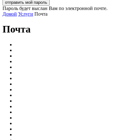
Пароль будет выслан Вам по электронной почте.
Домой
Услуги
Почта
Почта
Ателье
Банки
Вскрытие замков
Вывоз мусора
Грузоперевозки
Доставка бетона
Доставка цветов
Заказ билетов
Клининг (уборка)
Курьерская служба
Ломбарды
Микрозаймы
Нотариус
Почта
Ремонт iPhone
Службы быта
Страхование