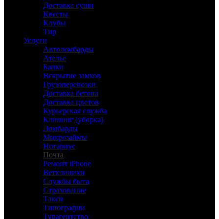
Доставка суши
Квесты
Клубы
Тир
Услуги
Автоломбарды
Ателье
Банки
Вскрытие замков
Грузоперевозки
Доставка бетона
Доставка цветов
Курьерская служба
Клининг (уборка)
Ломбарды
Микрозаймы
Нотариус
Почта
Ремонт iPhone
Ветклиники
Службы быта
Страхование
Такси
Типографии
Турагентство