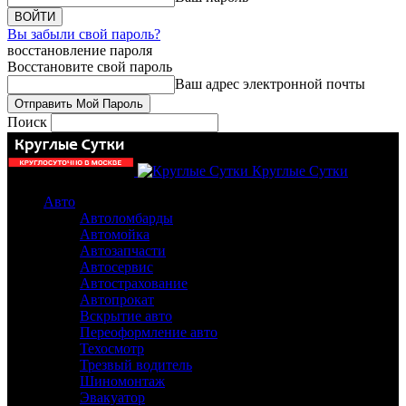
Вы забыли свой пароль?
восстановление пароля
Восстановите свой пароль
Ваш адрес электронной почты
Поиск
Круглые Сутки
Авто
Автоломбарды
Автомойка
Автозапчасти
Автосервис
Автострахование
Автопрокат
Вскрытие авто
Переоформление авто
Техосмотр
Трезвый водитель
Шиномонтаж
Эвакуатор