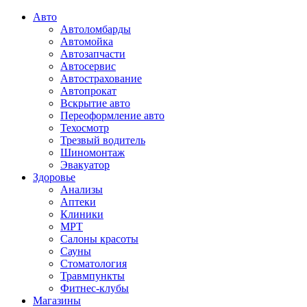
Авто
Автоломбарды
Автомойка
Автозапчасти
Автосервис
Автострахование
Автопрокат
Вскрытие авто
Переоформление авто
Техосмотр
Трезвый водитель
Шиномонтаж
Эвакуатор
Здоровье
Анализы
Аптеки
Клиники
МРТ
Салоны красоты
Сауны
Стоматология
Травмпункты
Фитнес-клубы
Магазины