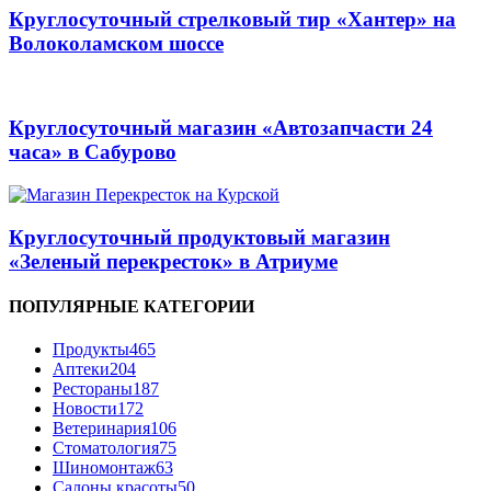
Круглосуточный стрелковый тир «Хантер» на
Волоколамском шоссе
Круглосуточный магазин «Автозапчасти 24
часа» в Сабурово
Круглосуточный продуктовый магазин
«Зеленый перекресток» в Атриуме
ПОПУЛЯРНЫЕ КАТЕГОРИИ
Продукты
465
Аптеки
204
Рестораны
187
Новости
172
Ветеринария
106
Стоматология
75
Шиномонтаж
63
Салоны красоты
50