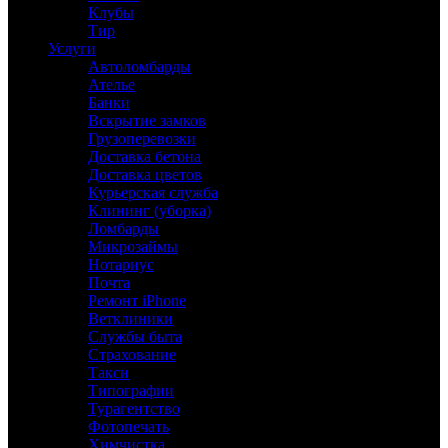
Клубы
Тир
Услуги
Автоломбарды
Ателье
Банки
Вскрытие замков
Грузоперевозки
Доставка бетона
Доставка цветов
Курьерская служба
Клининг (уборка)
Ломбарды
Микрозаймы
Нотариус
Почта
Ремонт iPhone
Ветклиники
Службы быта
Страхование
Такси
Типографии
Турагентство
Фотопечать
Химчистка