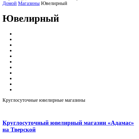
Домой
Магазины
Ювелирный
Ювелирный
Cтройматериалы
Автозапчасти
Бытовая техника
Книги
Парфюмерия и косметика
Продукты
Спорттовары
Товары для детей
Хозтовары
Цветы
Ювелирный
Круглосуточные ювелирные магазины
Круглосуточный ювелирный магазин «Адамас»
на Тверской