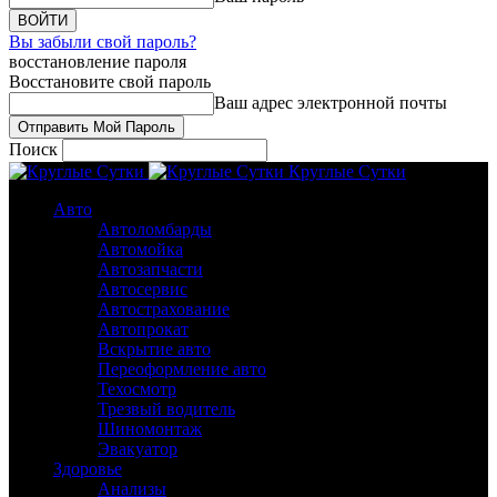
Вы забыли свой пароль?
восстановление пароля
Восстановите свой пароль
Ваш адрес электронной почты
Поиск
Круглые Сутки
Авто
Автоломбарды
Автомойка
Автозапчасти
Автосервис
Автострахование
Автопрокат
Вскрытие авто
Переоформление авто
Техосмотр
Трезвый водитель
Шиномонтаж
Эвакуатор
Здоровье
Анализы