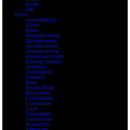
Клубы
Тир
Услуги
Автоломбарды
Ателье
Банки
Вскрытие замков
Грузоперевозки
Доставка бетона
Доставка цветов
Курьерская служба
Клининг (уборка)
Ломбарды
Микрозаймы
Нотариус
Почта
Ремонт iPhone
Ветклиники
Службы быта
Страхование
Такси
Типографии
Турагентство
Фотопечать
Химчистка