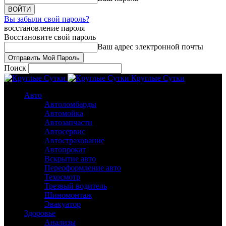
Вы забыли свой пароль?
восстановление пароля
Восстановите свой пароль
Ваш адрес электронной почты
Поиск
Круглые Сутки
Авто
Автоломбарды
Автомойка
Автозапчасти
Автосервис
Автострахование
Автопрокат
Вскрытие авто
Переоформление авто
Техосмотр
Трезвый водитель
Шиномонтаж
Эвакуатор
Здоровье
Анализы