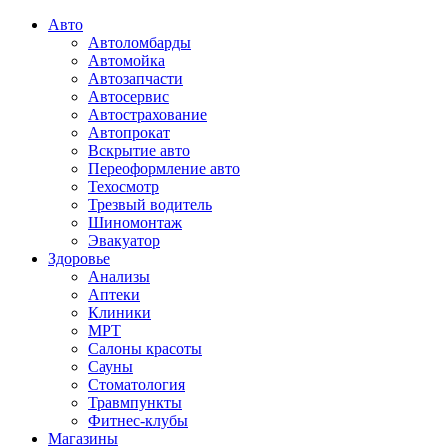
Авто
Автоломбарды
Автомойка
Автозапчасти
Автосервис
Автострахование
Автопрокат
Вскрытие авто
Переоформление авто
Техосмотр
Трезвый водитель
Шиномонтаж
Эвакуатор
Здоровье
Анализы
Аптеки
Клиники
МРТ
Салоны красоты
Сауны
Стоматология
Травмпункты
Фитнес-клубы
Магазины