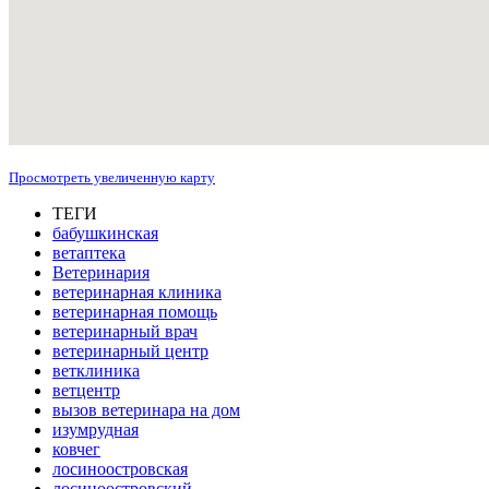
Просмотреть увеличенную карту
ТЕГИ
бабушкинская
ветаптека
Ветеринария
ветеринарная клиника
ветеринарная помощь
ветеринарный врач
ветеринарный центр
ветклиника
ветцентр
вызов ветеринара на дом
изумрудная
ковчег
лосиноостровская
лосиноостровский