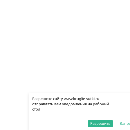
Разрешите сайту www.kruglie-sutki.ru
отправлять вам уведомления на рабочий
стол
Разрешить
Запр