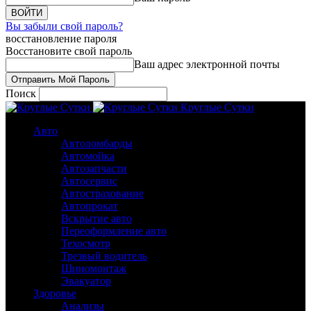
Вы забыли свой пароль?
восстановление пароля
Восстановите свой пароль
Ваш адрес электронной почты
Поиск
Круглые Сутки
Авто
Автоломбарды
Автомойка
Автозапчасти
Автосервис
Автострахование
Автопрокат
Вскрытие авто
Переоформление авто
Техосмотр
Трезвый водитель
Шиномонтаж
Эвакуатор
Здоровье
Анализы