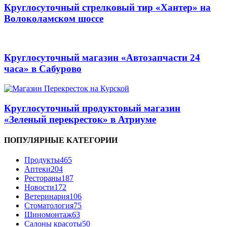
Круглосуточный стрелковый тир «Хантер» на
Волоколамском шоссе
Круглосуточный магазин «Автозапчасти 24
часа» в Сабурово
Круглосуточный продуктовый магазин
«Зеленый перекресток» в Атриуме
ПОПУЛЯРНЫЕ КАТЕГОРИИ
Продукты
465
Аптеки
204
Рестораны
187
Новости
172
Ветеринария
106
Стоматология
75
Шиномонтаж
63
Салоны красоты
50