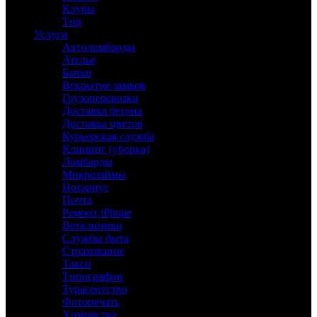
Клубы
Тир
Услуги
Автоломбарды
Ателье
Банки
Вскрытие замков
Грузоперевозки
Доставка бетона
Доставка цветов
Курьерская служба
Клининг (уборка)
Ломбарды
Микрозаймы
Нотариус
Почта
Ремонт iPhone
Ветклиники
Службы быта
Страхование
Такси
Типографии
Турагентство
Фотопечать
Химчистка