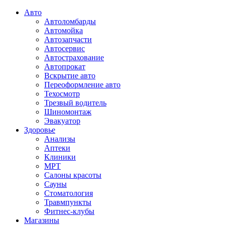
Авто
Автоломбарды
Автомойка
Автозапчасти
Автосервис
Автострахование
Автопрокат
Вскрытие авто
Переоформление авто
Техосмотр
Трезвый водитель
Шиномонтаж
Эвакуатор
Здоровье
Анализы
Аптеки
Клиники
МРТ
Салоны красоты
Сауны
Стоматология
Травмпункты
Фитнес-клубы
Магазины