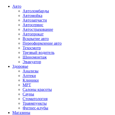
Авто
Автоломбарды
Автомойка
Автозапчасти
Автосервис
Автострахование
Автопрокат
Вскрытие авто
Переоформление авто
Техосмотр
Трезвый водитель
Шиномонтаж
Эвакуатор
Здоровье
Анализы
Аптеки
Клиники
МРТ
Салоны красоты
Сауны
Стоматология
Травмпункты
Фитнес-клубы
Магазины