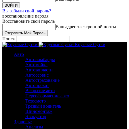
Вы забыли свой пароль?
восстановление пароля
Восстановите свой пароль
Ваш адрес электронной почты
Поиск
Круглые Сутки
Авто
Автоломбарды
Автомойка
Автозапчасти
Автосервис
Автострахование
Автопрокат
Вскрытие авто
Переоформление авто
Техосмотр
Трезвый водитель
Шиномонтаж
Эвакуатор
Здоровье
Анализы