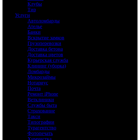
Клубы
Тир
Услуги
Автоломбарды
Ателье
Банки
Вскрытие замков
Грузоперевозки
Доставка бетона
Доставка цветов
Курьерская служба
Клининг (уборка)
Ломбарды
Микрозаймы
Нотариус
Почта
Ремонт iPhone
Ветклиники
Службы быта
Страхование
Такси
Типографии
Турагентство
Фотопечать
Химчистка