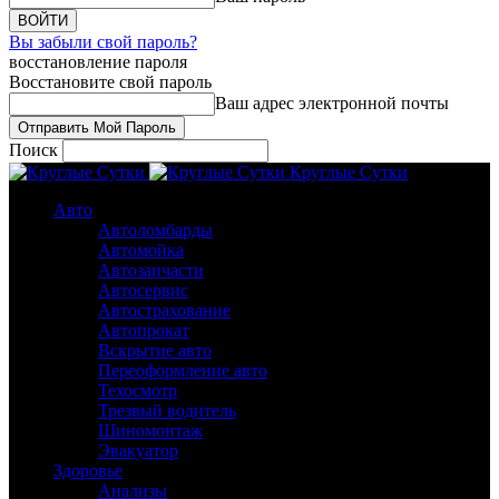
Вы забыли свой пароль?
восстановление пароля
Восстановите свой пароль
Ваш адрес электронной почты
Поиск
Круглые Сутки
Авто
Автоломбарды
Автомойка
Автозапчасти
Автосервис
Автострахование
Автопрокат
Вскрытие авто
Переоформление авто
Техосмотр
Трезвый водитель
Шиномонтаж
Эвакуатор
Здоровье
Анализы