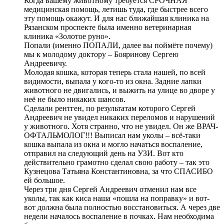
Когда вашему животному требуется СРОЧНАЯ
медицинская помощь, летишь туда, где быстрее всего
эту помощь окажут. И для нас ближайшая клиника на
Рязанском проспекте была именно ветеринарная
клиника «Золотое руно».
Попали (именно ПОПАЛИ, далее вы поймёте почему)
мы к молодому доктору – Бояринову Сергею
Андреевичу.
Молодая кошка, которая теперь стала нашей, по всей
видимости, выпала у кого-то из окна. Задние лапки
животного не двигались, и выжить на улице во дворе у
неё не было никаких шансов.
Сделали рентген, по результатам которого Сергей
Андреевич не увидел никаких переломов и нарушений
у животного. Хотя странно, что не увидел. Он же ВРАЧ-
ОФТАЛЬМОЛОГ!!! Выписал нам уколы – всё-таки
кошка выпала из окна и могло начаться воспаление,
отправил на следующий день на УЗИ. Вот кто
действительно грамотно сделал свою работу – так это
Кузнецова Татьяна Константиновна, за что СПАСИБО
ей большое.
Через три дня Сергей Андреевич отменил нам все
уколы, так как киса наша «пошла на поправку» и вот-
вот должна была полностью восстановиться. А через две
недели началось воспаление в почках. Нам необходима