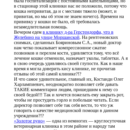
была госпитализация с постоянными капельницами, но
в стационар этой клиники нас не положили, потому что
кошка непривитая, да и с местами тяжело (может, и
привитая, но мы об этом не знаем ничего). Времени на
прививку у кошки не было, ей требовалась
незамедлительная помощь.
Вечером едем
в клинику д-ра Герстендорфа, что в
Жулебино на улице Моршанской
. На рентгеновских
снимках, сделанных Бояриновым С.А., новый доктор
нам четко показывает компрессионное сжатие
позвонков и перелом кости, удивляется тому, что всё
лечение кошке отменили, назначает уколы, таблетки. А я
в свою очередь удивляюсь своей глупости. Как в наше
время я могла доверить кису клинике, не прочитав
отзывы об этой самой клинике?!?
И что самое удивительное, главный их, Костанди Олег
Харлампиевич, неоднократно позволяет себе давать
ТАКИЕ комментарии людям, пришедшим к нему со
своей бедой!!! Так и хочется пожелать ему закрыть рот,
чтобы не простудить горло и побольше читать. Если
директор позволяет себе так себя вести, то что уж
говорить о качестве медицинской помощи в данном
учреждении?!?
«Золотое руно»
— одна из немногих — круглосуточная
ветеринарная клиника в этом районе и народу там