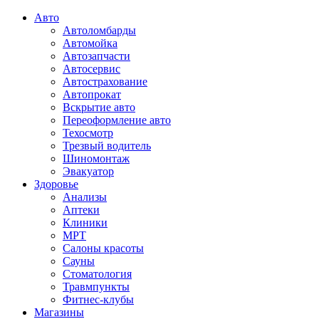
Авто
Автоломбарды
Автомойка
Автозапчасти
Автосервис
Автострахование
Автопрокат
Вскрытие авто
Переоформление авто
Техосмотр
Трезвый водитель
Шиномонтаж
Эвакуатор
Здоровье
Анализы
Аптеки
Клиники
МРТ
Салоны красоты
Сауны
Стоматология
Травмпункты
Фитнес-клубы
Магазины