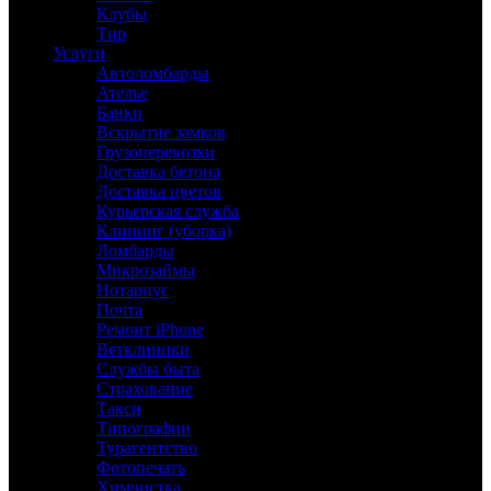
Клубы
Тир
Услуги
Автоломбарды
Ателье
Банки
Вскрытие замков
Грузоперевозки
Доставка бетона
Доставка цветов
Курьерская служба
Клининг (уборка)
Ломбарды
Микрозаймы
Нотариус
Почта
Ремонт iPhone
Ветклиники
Службы быта
Страхование
Такси
Типографии
Турагентство
Фотопечать
Химчистка