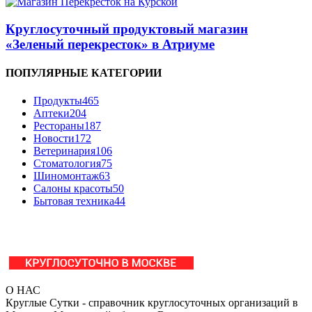
Круглосуточный продуктовый магазин
«Зеленый перекресток» в Атриуме
ПОПУЛЯРНЫЕ КАТЕГОРИИ
Продукты
465
Аптеки
204
Рестораны
187
Новости
172
Ветеринария
106
Стоматология
75
Шиномонтаж
63
Салоны красоты
50
Бытовая техника
44
О НАС
Круглые Сутки - справочник круглосуточных организаций в