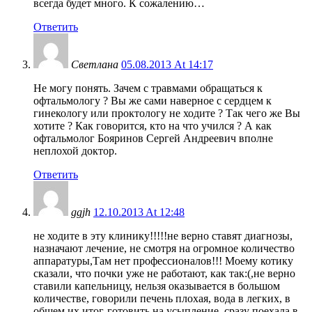
всегда будет много. К сожалению…
Ответить
Светлана
05.08.2013 At 14:17
Не могу понять. Зачем с травмами обращаться к
офтальмологу ? Вы же сами наверное с сердцем к
гинекологу или проктологу не ходите ? Так чего же Вы
хотите ? Как говорится, кто на что учился ? А как
офтальмолог Бояринов Сергей Андреевич вполне
неплохой доктор.
Ответить
ggjh
12.10.2013 At 12:48
не ходите в эту клинику!!!!!не верно ставят диагнозы,
назначают лечение, не смотря на огромное количество
аппаратуры,Там нет профессионалов!!! Моему котику
сказали, что почки уже не работают, как так:(,не верно
ставили капельницу, нельзя оказывается в большом
количестве, говорили печень плохая, вода в легких, в
общем их итог-готовить на усыпление, сразу поехала в