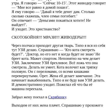
утра. Я говорю — ‘Сейчас 10-15’. Этот живодер говорит
— ‘Мне все равно я домой пошел’.
Я ему говорю — ‘Давай я тебе денег дам. Столько
сколько скажешь, член семьи погибает.’
Он отвечает — ‘Деньгами покаяться хотите! Не
выйдет!’.
И уходит. Это христианство?
СКОТОБОЙНЯ!!! МРАЗИ!!! ЖИВОДЕРЫ!!!
Через полчаса приходит другая тварь. Типо я вся из себя
тут УЗИ делаю. Спрашиваю — ‘Кто кота смотреть
будет?’. ‘Доктор, но его нет и когда будет не знаю’ Не
бреет кота. Мажет спиртом. Непонятно на чем делает
УЗИ. Заключение УЗИ брехливое. Всё ложь что она
смотрела. Делать не умеет. Кота волочит как тряпку
половую. Он с переломами, со всеми кишками
перевернутыми. Орет. Жена ей делает замечание. Эта
начинает выкабенивать. Типо я не буду вам УЗИ делать.
И демонстративно уходит. Пожелал ей что бы её
машина переехала.
Забрал жену поехал в
Скрябинку
.
Выходим от них жена плачет. Спрашиваю у прохожего