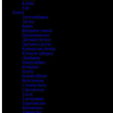
Клубы
Тир
Услуги
Автоломбарды
Ателье
Банки
Вскрытие замков
Грузоперевозки
Доставка бетона
Доставка цветов
Курьерская служба
Клининг (уборка)
Ломбарды
Микрозаймы
Нотариус
Почта
Ремонт iPhone
Ветклиники
Службы быта
Страхование
Такси
Типографии
Турагентство
Фотопечать
Химчистка