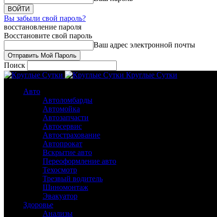
Вы забыли свой пароль?
восстановление пароля
Восстановите свой пароль
Ваш адрес электронной почты
Поиск
Круглые Сутки
Авто
Автоломбарды
Автомойка
Автозапчасти
Автосервис
Автострахование
Автопрокат
Вскрытие авто
Переоформление авто
Техосмотр
Трезвый водитель
Шиномонтаж
Эвакуатор
Здоровье
Анализы