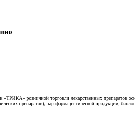
лино
ек «ТРИКА» розничной торговли лекарственных препаратов осн
ифических препаратов), парафармацевтической продукции, биоло