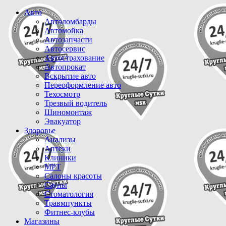
Авто
Автоломбарды
Автомойка
Автозапчасти
Автосервис
Автострахование
Автопрокат
Вскрытие авто
Переоформление авто
Техосмотр
Трезвый водитель
Шиномонтаж
Эвакуатор
Здоровье
Анализы
Аптеки
Клиники
МРТ
Салоны красоты
Сауны
Стоматология
Травмпункты
Фитнес-клубы
Магазины