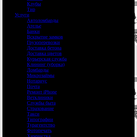
Клубы
Тир
Услуги
Автоломбарды
Ателье
Банки
Вскрытие замков
Грузоперевозки
Доставка бетона
Доставка цветов
Курьерская служба
Клининг (уборка)
Ломбарды
Микрозаймы
Нотариус
Почта
Ремонт iPhone
Ветклиники
Службы быта
Страхование
Такси
Типографии
Турагентство
Фотопечать
Химчистка