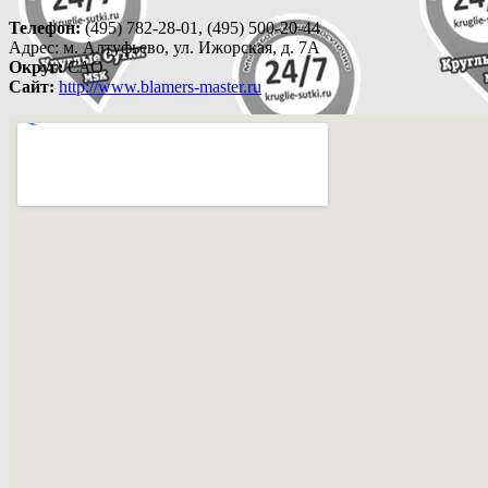
Телефон:
(495) 782-28-01, (495) 500-20-44
Адрес:
м. Алтуфьево, ул. Ижорская, д. 7А
Округ:
САО
Сайт:
http://www.blamers-master.ru