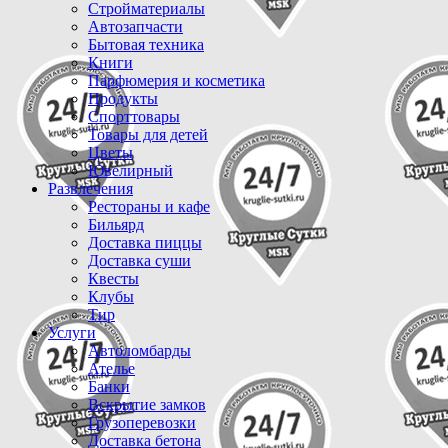
Стройматериалы
Автозапчасти
Бытовая техника
Книги
Парфюмерия и косметика
Продукты
Спорттовары
Товары для детей
Цветы
Ювелирный
Развлечения
Рестораны и кафе
Бильярд
Доставка пиццы
Доставка суши
Квесты
Клубы
Тир
Услуги
Автоломбарды
Ателье
Банки
Вскрытие замков
Грузоперевозки
Доставка бетона