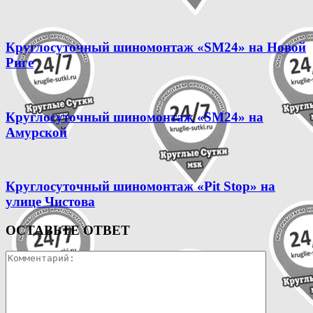
Круглосуточный шиномонтаж «SM24» на Новой
Риге
Круглосуточный шиномонтаж «SM24» на
Амурской
Круглосуточный шиномонтаж «Pit Stop» на
улице Чистова
ОСТАВЬТЕ ОТВЕТ