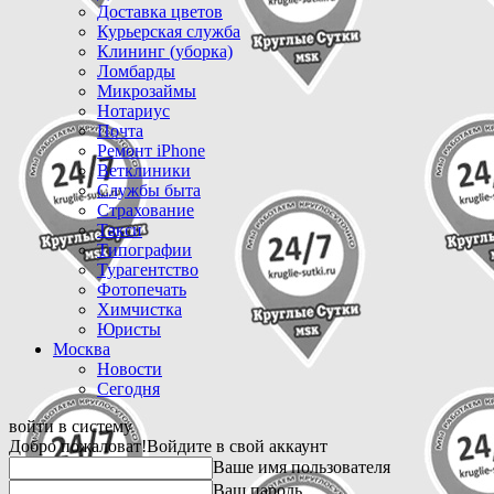
Доставка цветов
Курьерская служба
Клининг (уборка)
Ломбарды
Микрозаймы
Нотариус
Почта
Ремонт iPhone
Ветклиники
Службы быта
Страхование
Такси
Типографии
Турагентство
Фотопечать
Химчистка
Юристы
Москва
Новости
Сегодня
войти в систему
Добро пожаловат!
Войдите в свой аккаунт
Ваше имя пользователя
Ваш пароль