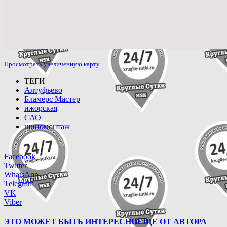
Просмотреть увеличенную карту
ТЕГИ
Алтуфьево
Бламерс Мастер
ижорская
САО
шиномонтаж
Facebook
Twitter
WhatsApp
Telegram
VK
Viber
ЭТО МОЖЕТ БЫТЬ ИНТЕРЕСНО
ЕЩЕ ОТ АВТОРА