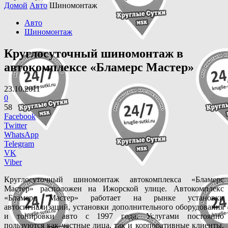
Домой
Авто
Шиномонтаж
Авто
Шиномонтаж
Круглосуточный шиномонтаж в
автокомплексе «Бламерс Мастер»
23.10.2011
0
58
Facebook
Twitter
WhatsApp
Telegram
VK
Viber
Круглосуточный шиномонтаж автокомплекса «Бламерс
Мастер» расположен на Ижорской улице. Автокомплекс
«Бламерс Мастер» работает на рынке установки
автосигнализаций, установки дополнительного оборудования
и тонировки авто с 1997 года. Услугами постоянно
пользуются как частные лица, так и корпоративные клиенты.