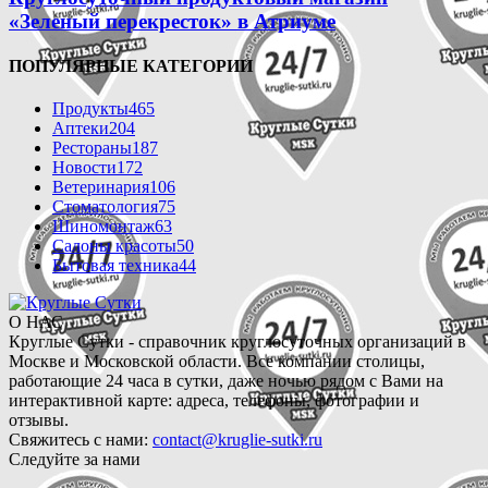
«Зеленый перекресток» в Атриуме
ПОПУЛЯРНЫЕ КАТЕГОРИИ
Продукты
465
Аптеки
204
Рестораны
187
Новости
172
Ветеринария
106
Стоматология
75
Шиномонтаж
63
Салоны красоты
50
Бытовая техника
44
О НАС
Круглые Сутки - справочник круглосуточных организаций в
Москве и Московской области. Все компании столицы,
работающие 24 часа в сутки, даже ночью рядом с Вами на
интерактивной карте: адреса, телефоны, фотографии и
отзывы.
Свяжитесь с нами:
contact@kruglie-sutki.ru
Следуйте за нами