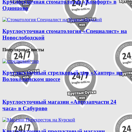
Круглосуточная стоматология «Комфорт» в
Одинцово
Круглосуточная стоматология «Специалист» на
Новослободской
Популярные посты
Круглосуточный стрелковый тир «Хантер» на
Волоколамском шоссе
Круглосуточный магазин «Автозапчасти 24
часа» в Сабурово
Круглосуточный продуктовый магазин