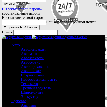
Вы забыли свой пароль?
восстановление пароля
Восстановите свой пароль
Ваш адрес электронной почты
Поиск
Круглые Сутки
Авто
Автоломбарды
Автомойка
Автозапчасти
Автосервис
Автострахование
Автопрокат
Вскрытие авто
Переоформление авто
Техосмотр
Трезвый водитель
Шиномонтаж
Эвакуатор
Здоровье
Анализы