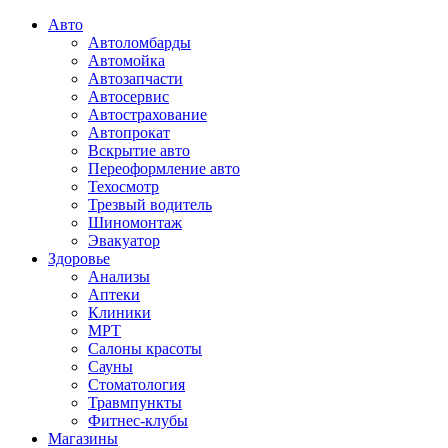
Авто
Автоломбарды
Автомойка
Автозапчасти
Автосервис
Автострахование
Автопрокат
Вскрытие авто
Переоформление авто
Техосмотр
Трезвый водитель
Шиномонтаж
Эвакуатор
Здоровье
Анализы
Аптеки
Клиники
МРТ
Салоны красоты
Сауны
Стоматология
Травмпункты
Фитнес-клубы
Магазины