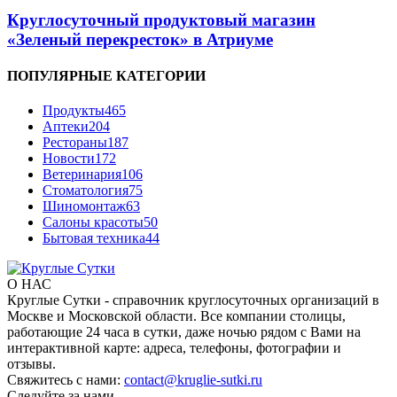
Круглосуточный продуктовый магазин
«Зеленый перекресток» в Атриуме
ПОПУЛЯРНЫЕ КАТЕГОРИИ
Продукты
465
Аптеки
204
Рестораны
187
Новости
172
Ветеринария
106
Стоматология
75
Шиномонтаж
63
Салоны красоты
50
Бытовая техника
44
О НАС
Круглые Сутки - справочник круглосуточных организаций в
Москве и Московской области. Все компании столицы,
работающие 24 часа в сутки, даже ночью рядом с Вами на
интерактивной карте: адреса, телефоны, фотографии и
отзывы.
Свяжитесь с нами:
contact@kruglie-sutki.ru
Следуйте за нами