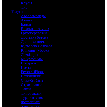
Клубы
Тир
Услуги
Автоломбарды
Ателье
Банки
Вскрытие замков
Грузоперевозки
Доставка бетона
Доставка цветов
Курьерская служба
Клининг (уборка)
Ломбарды
Микрозаймы
Нотариус
Почта
Ремонт iPhone
Ветклиники
Службы быта
Страхование
Такси
Типографии
Турагентство
Фотопечать
Химчистка