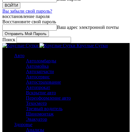
Вы забыли свой пароль?
восстановление пароля
Восстановите свой пароль
Ваш адрес электронной почты
Поиск
Круглые Сутки
Авто
Автоломбарды
Автомойка
Автозапчасти
Автосервис
Автострахование
Автопрокат
Вскрытие авто
Переоформление авто
Техосмотр
Трезвый водитель
Шиномонтаж
Эвакуатор
Здоровье
Анализы