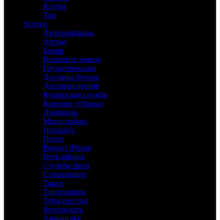
Клубы
Тир
Услуги
Автоломбарды
Ателье
Банки
Вскрытие замков
Грузоперевозки
Доставка бетона
Доставка цветов
Курьерская служба
Клининг (уборка)
Ломбарды
Микрозаймы
Нотариус
Почта
Ремонт iPhone
Ветклиники
Службы быта
Страхование
Такси
Типографии
Турагентство
Фотопечать
Химчистка