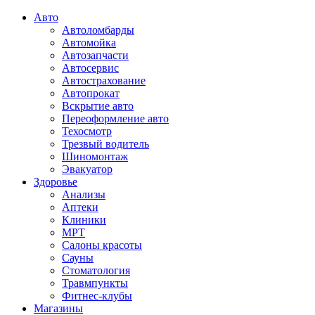
Авто
Автоломбарды
Автомойка
Автозапчасти
Автосервис
Автострахование
Автопрокат
Вскрытие авто
Переоформление авто
Техосмотр
Трезвый водитель
Шиномонтаж
Эвакуатор
Здоровье
Анализы
Аптеки
Клиники
МРТ
Салоны красоты
Сауны
Стоматология
Травмпункты
Фитнес-клубы
Магазины