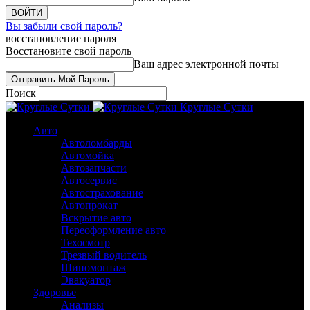
Вы забыли свой пароль?
восстановление пароля
Восстановите свой пароль
Ваш адрес электронной почты
Поиск
Круглые Сутки
Авто
Автоломбарды
Автомойка
Автозапчасти
Автосервис
Автострахование
Автопрокат
Вскрытие авто
Переоформление авто
Техосмотр
Трезвый водитель
Шиномонтаж
Эвакуатор
Здоровье
Анализы