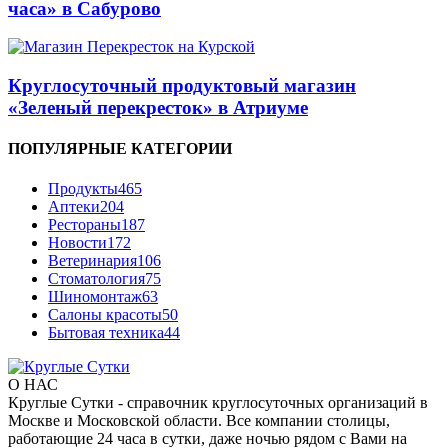
часа» в Сабурово
Круглосуточный продуктовый магазин
«Зеленый перекресток» в Атриуме
ПОПУЛЯРНЫЕ КАТЕГОРИИ
Продукты
465
Аптеки
204
Рестораны
187
Новости
172
Ветеринария
106
Стоматология
75
Шиномонтаж
63
Салоны красоты
50
Бытовая техника
44
О НАС
Круглые Сутки - справочник круглосуточных организаций в
Москве и Московской области. Все компании столицы,
работающие 24 часа в сутки, даже ночью рядом с Вами на