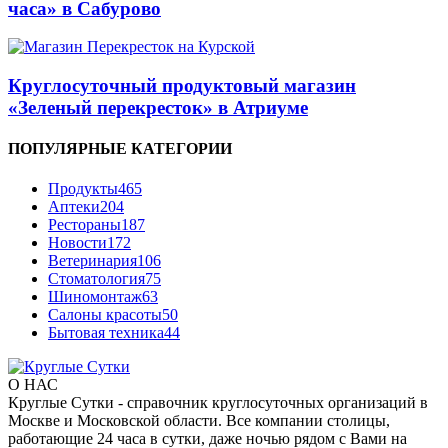
часа» в Сабурово
Круглосуточный продуктовый магазин
«Зеленый перекресток» в Атриуме
ПОПУЛЯРНЫЕ КАТЕГОРИИ
Продукты
465
Аптеки
204
Рестораны
187
Новости
172
Ветеринария
106
Стоматология
75
Шиномонтаж
63
Салоны красоты
50
Бытовая техника
44
О НАС
Круглые Сутки - справочник круглосуточных организаций в
Москве и Московской области. Все компании столицы,
работающие 24 часа в сутки, даже ночью рядом с Вами на