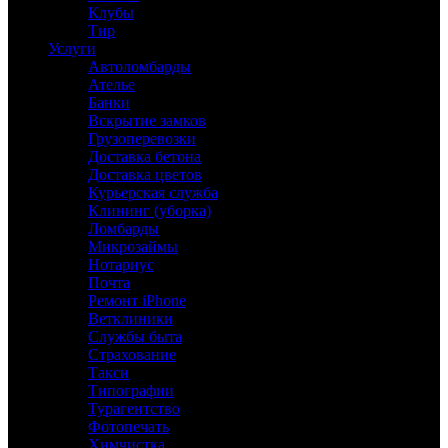
Клубы
Тир
Услуги
Автоломбарды
Ателье
Банки
Вскрытие замков
Грузоперевозки
Доставка бетона
Доставка цветов
Курьерская служба
Клининг (уборка)
Ломбарды
Микрозаймы
Нотариус
Почта
Ремонт iPhone
Ветклиники
Службы быта
Страхование
Такси
Типографии
Турагентство
Фотопечать
Химчистка