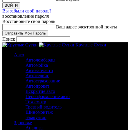
Вы забыли свой пароль?
восстановление пароля
Восстановите свой пароль
Ваш адрес электронной почты
Поиск
Круглые Сутки
Авто
Автоломбарды
Автомойка
Автозапчасти
Автосервис
Автострахование
Автопрокат
Вскрытие авто
Переоформление авто
Техосмотр
Трезвый водитель
Шиномонтаж
Эвакуатор
Здоровье
Анализы