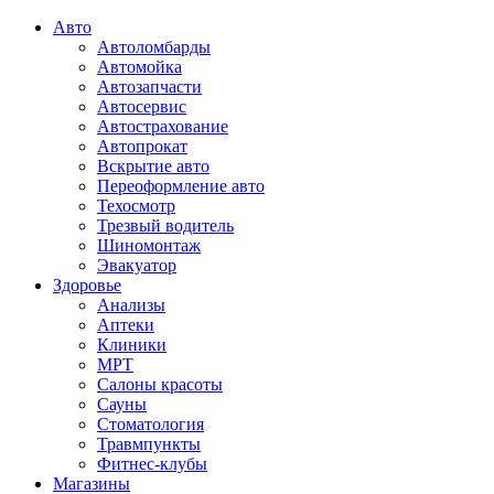
Авто
Автоломбарды
Автомойка
Автозапчасти
Автосервис
Автострахование
Автопрокат
Вскрытие авто
Переоформление авто
Техосмотр
Трезвый водитель
Шиномонтаж
Эвакуатор
Здоровье
Анализы
Аптеки
Клиники
МРТ
Салоны красоты
Сауны
Стоматология
Травмпункты
Фитнес-клубы
Магазины