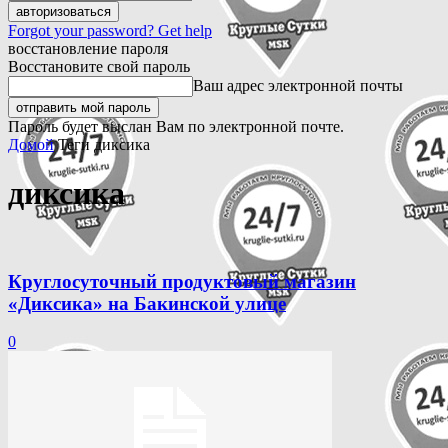
Forgot your password? Get help
восстановление пароля
Восстановите свой пароль
Ваш адрес электронной почты
Пароль будет выслан Вам по электронной почте.
Домой
Теги
диксика
диксика
Круглосуточный продуктовый магазин
«Диксика» на Бакинской улице
0