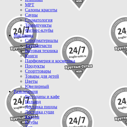
МРТ
Салоны красоты
Сауны
Стоматология
Травмпункты
Фитнес-клубы
Магазины
Стройматериалы
Автозапчасти
Бытовая техника
Книги
Парфюмерия и косметика
Продукты
Спорттовары
Товары для детей
Цветы
Ювелирный
Развлечения
Рестораны и кафе
Бильярд
Доставка пиццы
Доставка суши
Квесты
Клубы