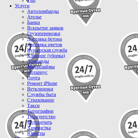
Тир
Услуги
Автоломбарды
Ателье
Банки
Вскрытие замков
Грузоперевозки
Доставка бетона
Доставка цветов
Курьерская служба
Клининг (уборка)
Ломбарды
Микрозаймы
Нотариус
Почта
Ремонт iPhone
Ветклиники
Службы быта
Страхование
Такси
Типографии
Турагентство
Фотопечать
Химчистка
Юристы