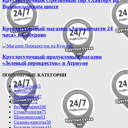
Круглосуточный стрелковый тир «Хантер» на
Волоколамском шоссе
Круглосуточный магазин «Автозапчасти 24
часа» в Сабурово
Круглосуточный продуктовый магазин
«Зеленый перекресток» в Атриуме
ПОПУЛЯРНЫЕ КАТЕГОРИИ
Продукты
465
Аптеки
204
Рестораны
187
Новости
172
Ветеринария
106
Стоматология
75
Шиномонтаж
63
Салоны красоты
50
Бытовая техника
44