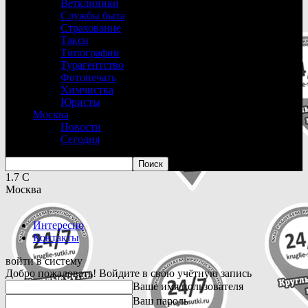
Ветклиники
Службы быта
Страхование
Такси
Типографии
Турагентство
Фотопечать
Химчистка
Юристы
Москва
Новости
Сегодня
1.7
C
Москва
Интересно
Контакты
войти в систему
Добро пожаловать! Войдите в свою учётную запись
Ваше имя пользователя
Ваш пароль