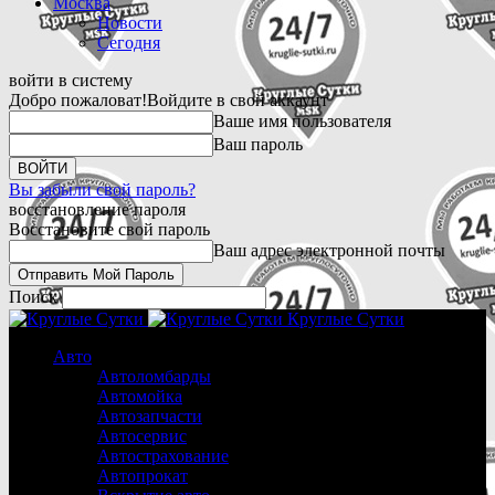
Москва
Новости
Сегодня
войти в систему
Добро пожаловат!
Войдите в свой аккаунт
Ваше имя пользователя
Ваш пароль
Вы забыли свой пароль?
восстановление пароля
Восстановите свой пароль
Ваш адрес электронной почты
Поиск
Круглые Сутки
Авто
Автоломбарды
Автомойка
Автозапчасти
Автосервис
Автострахование
Автопрокат