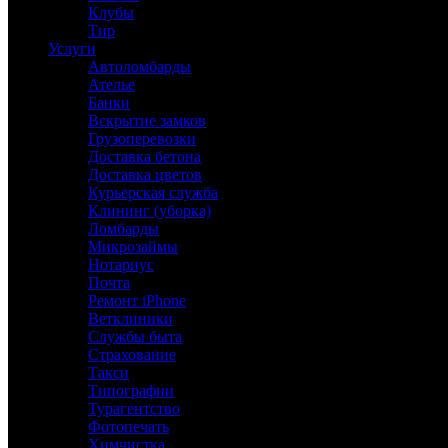
Клубы
Тир
Услуги
Автоломбарды
Ателье
Банки
Вскрытие замков
Грузоперевозки
Доставка бетона
Доставка цветов
Курьерская служба
Клининг (уборка)
Ломбарды
Микрозаймы
Нотариус
Почта
Ремонт iPhone
Ветклиники
Службы быта
Страхование
Такси
Типографии
Турагентство
Фотопечать
Химчистка