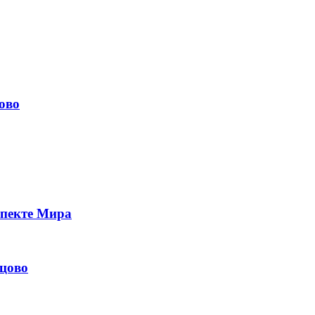
ово
спекте Мира
цово