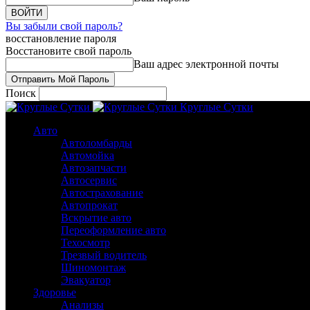
Вы забыли свой пароль?
восстановление пароля
Восстановите свой пароль
Ваш адрес электронной почты
Поиск
Круглые Сутки
Авто
Автоломбарды
Автомойка
Автозапчасти
Автосервис
Автострахование
Автопрокат
Вскрытие авто
Переоформление авто
Техосмотр
Трезвый водитель
Шиномонтаж
Эвакуатор
Здоровье
Анализы