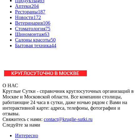
Продукты
465
Аптеки
204
Рестораны
187
Новости
172
Ветеринария
106
Стоматология
75
Шиномонтаж
63
Салоны красоты
50
Бытовая техника
44
О НАС
Круглые Сутки - справочник круглосуточных организаций в
Москве и Московской области. Все компании столицы,
работающие 24 часа в сутки, даже ночью рядом с Вами на
интерактивной карте: адреса, телефоны, фотографии и
отзывы.
Свяжитесь с нами:
contact@kruglie-sutki.ru
Следуйте за нами
Интересно