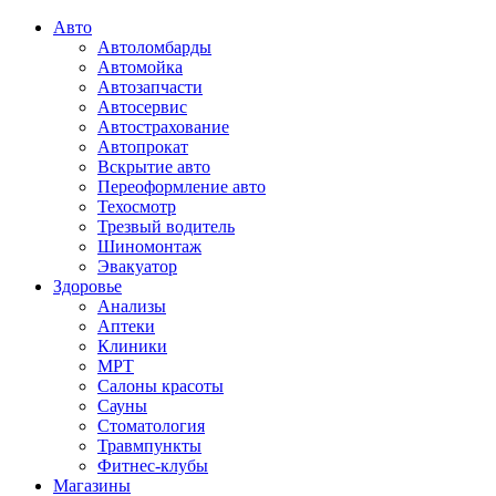
Авто
Автоломбарды
Автомойка
Автозапчасти
Автосервис
Автострахование
Автопрокат
Вскрытие авто
Переоформление авто
Техосмотр
Трезвый водитель
Шиномонтаж
Эвакуатор
Здоровье
Анализы
Аптеки
Клиники
МРТ
Салоны красоты
Сауны
Стоматология
Травмпункты
Фитнес-клубы
Магазины