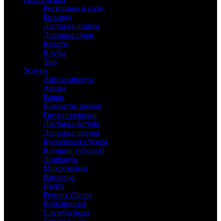
Рестораны и кафе
Бильярд
Доставка пиццы
Доставка суши
Квесты
Клубы
Тир
Услуги
Автоломбарды
Ателье
Банки
Вскрытие замков
Грузоперевозки
Доставка бетона
Доставка цветов
Курьерская служба
Клининг (уборка)
Ломбарды
Микрозаймы
Нотариус
Почта
Ремонт iPhone
Ветклиники
Службы быта