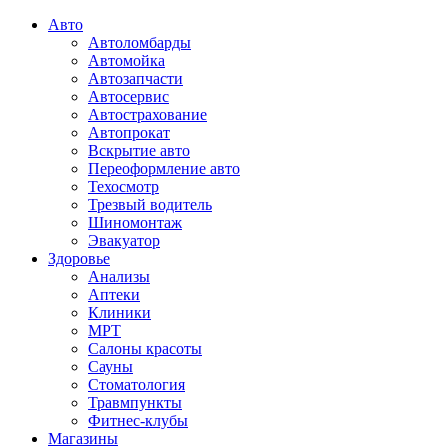
Авто
Автоломбарды
Автомойка
Автозапчасти
Автосервис
Автострахование
Автопрокат
Вскрытие авто
Переоформление авто
Техосмотр
Трезвый водитель
Шиномонтаж
Эвакуатор
Здоровье
Анализы
Аптеки
Клиники
МРТ
Салоны красоты
Сауны
Стоматология
Травмпункты
Фитнес-клубы
Магазины