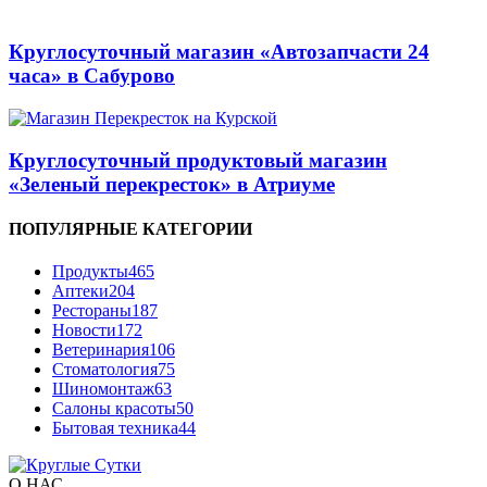
Круглосуточный магазин «Автозапчасти 24
часа» в Сабурово
Круглосуточный продуктовый магазин
«Зеленый перекресток» в Атриуме
ПОПУЛЯРНЫЕ КАТЕГОРИИ
Продукты
465
Аптеки
204
Рестораны
187
Новости
172
Ветеринария
106
Стоматология
75
Шиномонтаж
63
Салоны красоты
50
Бытовая техника
44
О НАС