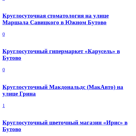
Круглосуточная стоматология на улице
Маршала Савицкого в Южном Бутово
0
Круглосуточный гипермаркет «Карусель» в
Бутово
0
Круглосуточный Макдональдс (МакАвто) на
улице Грина
1
Круглосуточный цветочный магазин «Ирис» в
Бутово