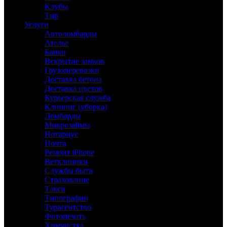
Клубы
Тир
Услуги
Автоломбарды
Ателье
Банки
Вскрытие замков
Грузоперевозки
Доставка бетона
Доставка цветов
Курьерская служба
Клининг (уборка)
Ломбарды
Микрозаймы
Нотариус
Почта
Ремонт iPhone
Ветклиники
Службы быта
Страхование
Такси
Типографии
Турагентство
Фотопечать
Химчистка