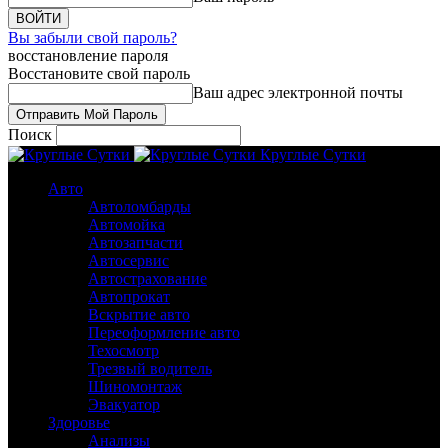
Вы забыли свой пароль?
восстановление пароля
Восстановите свой пароль
Ваш адрес электронной почты
Поиск
Круглые Сутки
Авто
Автоломбарды
Автомойка
Автозапчасти
Автосервис
Автострахование
Автопрокат
Вскрытие авто
Переоформление авто
Техосмотр
Трезвый водитель
Шиномонтаж
Эвакуатор
Здоровье
Анализы