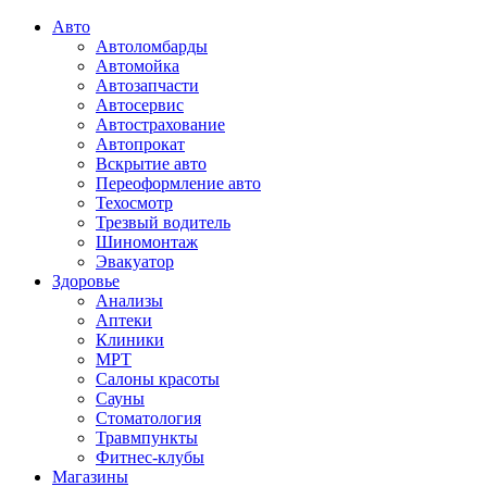
Авто
Автоломбарды
Автомойка
Автозапчасти
Автосервис
Автострахование
Автопрокат
Вскрытие авто
Переоформление авто
Техосмотр
Трезвый водитель
Шиномонтаж
Эвакуатор
Здоровье
Анализы
Аптеки
Клиники
МРТ
Салоны красоты
Сауны
Стоматология
Травмпункты
Фитнес-клубы
Магазины