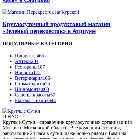
Круглосуточный продуктовый магазин
«Зеленый перекресток» в Атриуме
ПОПУЛЯРНЫЕ КАТЕГОРИИ
Продукты
465
Аптеки
204
Рестораны
187
Новости
172
Ветеринария
106
Стоматология
75
Шиномонтаж
63
Салоны красоты
50
Бытовая техника
44
О НАС
Круглые Сутки - справочник круглосуточных организаций в
Москве и Московской области. Все компании столицы,
работающие 24 часа в сутки, даже ночью рядом с Вами на
интерактивной карте: адреса, телефоны, фотографии и