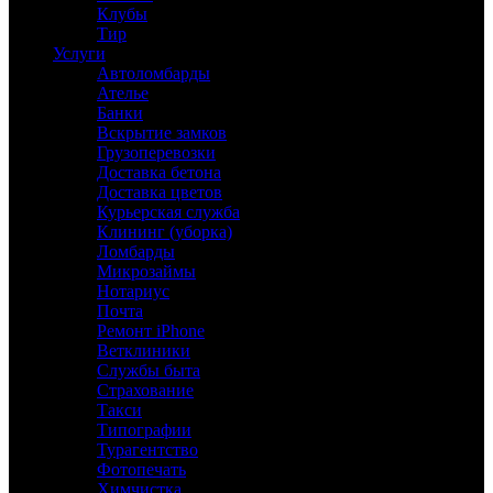
Клубы
Тир
Услуги
Автоломбарды
Ателье
Банки
Вскрытие замков
Грузоперевозки
Доставка бетона
Доставка цветов
Курьерская служба
Клининг (уборка)
Ломбарды
Микрозаймы
Нотариус
Почта
Ремонт iPhone
Ветклиники
Службы быта
Страхование
Такси
Типографии
Турагентство
Фотопечать
Химчистка