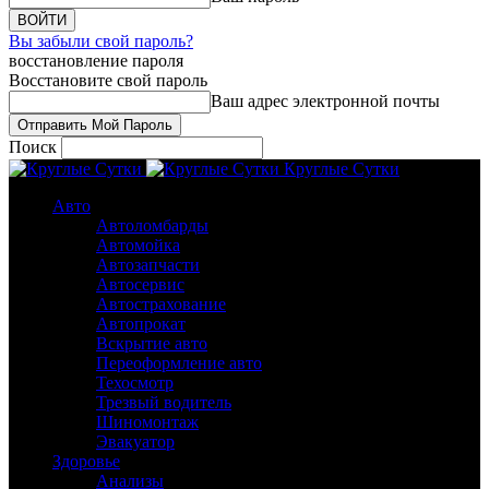
Вы забыли свой пароль?
восстановление пароля
Восстановите свой пароль
Ваш адрес электронной почты
Поиск
Круглые Сутки
Авто
Автоломбарды
Автомойка
Автозапчасти
Автосервис
Автострахование
Автопрокат
Вскрытие авто
Переоформление авто
Техосмотр
Трезвый водитель
Шиномонтаж
Эвакуатор
Здоровье
Анализы