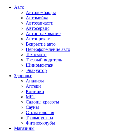
Авто
Автоломбарды
Автомойка
Автозапчасти
Автосервис
Автострахование
Автопрокат
Вскрытие авто
Переоформление авто
Техосмотр
Трезвый водитель
Шиномонтаж
Эвакуатор
Здоровье
Анализы
Аптеки
Клиники
МРТ
Салоны красоты
Сауны
Стоматология
Травмпункты
Фитнес-клубы
Магазины