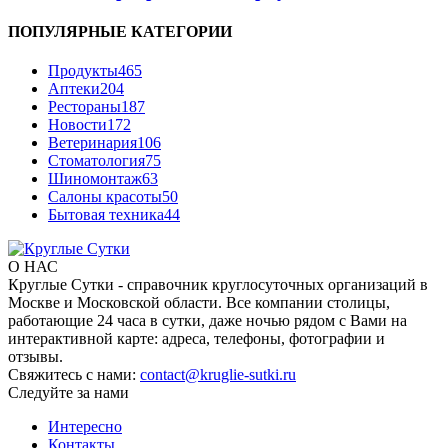
ПОПУЛЯРНЫЕ КАТЕГОРИИ
Продукты
465
Аптеки
204
Рестораны
187
Новости
172
Ветеринария
106
Стоматология
75
Шиномонтаж
63
Салоны красоты
50
Бытовая техника
44
О НАС
Круглые Сутки - справочник круглосуточных организаций в
Москве и Московской области. Все компании столицы,
работающие 24 часа в сутки, даже ночью рядом с Вами на
интерактивной карте: адреса, телефоны, фотографии и
отзывы.
Свяжитесь с нами:
contact@kruglie-sutki.ru
Следуйте за нами
Интересно
Контакты