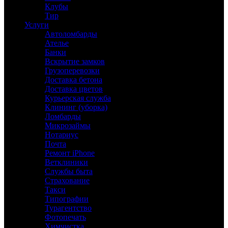
Клубы
Тир
Услуги
Автоломбарды
Ателье
Банки
Вскрытие замков
Грузоперевозки
Доставка бетона
Доставка цветов
Курьерская служба
Клининг (уборка)
Ломбарды
Микрозаймы
Нотариус
Почта
Ремонт iPhone
Ветклиники
Службы быта
Страхование
Такси
Типографии
Турагентство
Фотопечать
Химчистка