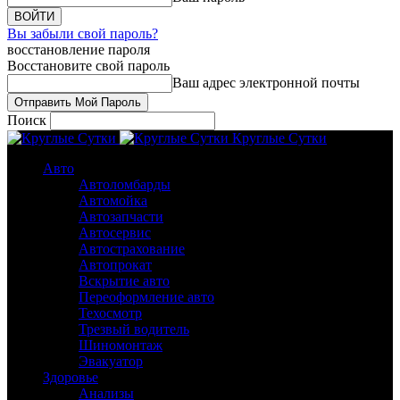
Вы забыли свой пароль?
восстановление пароля
Восстановите свой пароль
Ваш адрес электронной почты
Поиск
Круглые Сутки
Авто
Автоломбарды
Автомойка
Автозапчасти
Автосервис
Автострахование
Автопрокат
Вскрытие авто
Переоформление авто
Техосмотр
Трезвый водитель
Шиномонтаж
Эвакуатор
Здоровье
Анализы