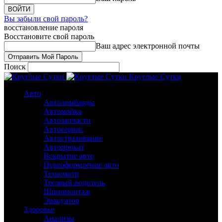
Вы забыли свой пароль?
восстановление пароля
Восстановите свой пароль
Ваш адрес электронной почты
Поиск
Круглые Сутки
Авто
Автоломбарды
Автомойка
Автозапчасти
Автосервис
Автострахование
Автопрокат
Вскрытие авто
Переоформление авто
Техосмотр
Трезвый водитель
Шиномонтаж
Эвакуатор
Здоровье
Анализы