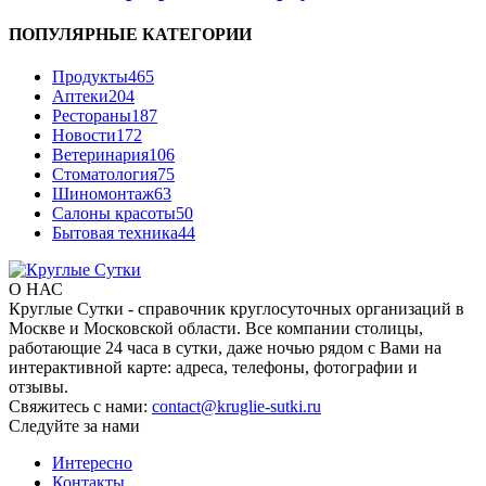
ПОПУЛЯРНЫЕ КАТЕГОРИИ
Продукты
465
Аптеки
204
Рестораны
187
Новости
172
Ветеринария
106
Стоматология
75
Шиномонтаж
63
Салоны красоты
50
Бытовая техника
44
О НАС
Круглые Сутки - справочник круглосуточных организаций в
Москве и Московской области. Все компании столицы,
работающие 24 часа в сутки, даже ночью рядом с Вами на
интерактивной карте: адреса, телефоны, фотографии и
отзывы.
Свяжитесь с нами:
contact@kruglie-sutki.ru
Следуйте за нами
Интересно
Контакты