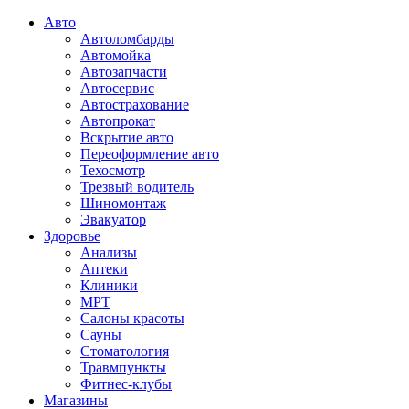
Авто
Автоломбарды
Автомойка
Автозапчасти
Автосервис
Автострахование
Автопрокат
Вскрытие авто
Переоформление авто
Техосмотр
Трезвый водитель
Шиномонтаж
Эвакуатор
Здоровье
Анализы
Аптеки
Клиники
МРТ
Салоны красоты
Сауны
Стоматология
Травмпункты
Фитнес-клубы
Магазины