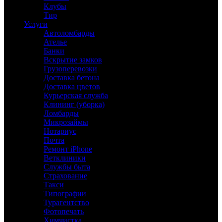
Клубы
Тир
Услуги
Автоломбарды
Ателье
Банки
Вскрытие замков
Грузоперевозки
Доставка бетона
Доставка цветов
Курьерская служба
Клининг (уборка)
Ломбарды
Микрозаймы
Нотариус
Почта
Ремонт iPhone
Ветклиники
Службы быта
Страхование
Такси
Типографии
Турагентство
Фотопечать
Химчистка