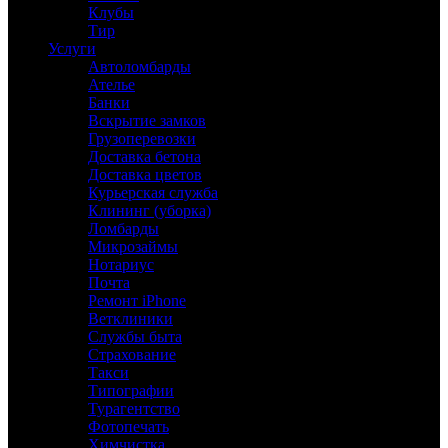
Клубы
Тир
Услуги
Автоломбарды
Ателье
Банки
Вскрытие замков
Грузоперевозки
Доставка бетона
Доставка цветов
Курьерская служба
Клининг (уборка)
Ломбарды
Микрозаймы
Нотариус
Почта
Ремонт iPhone
Ветклиники
Службы быта
Страхование
Такси
Типографии
Турагентство
Фотопечать
Химчистка