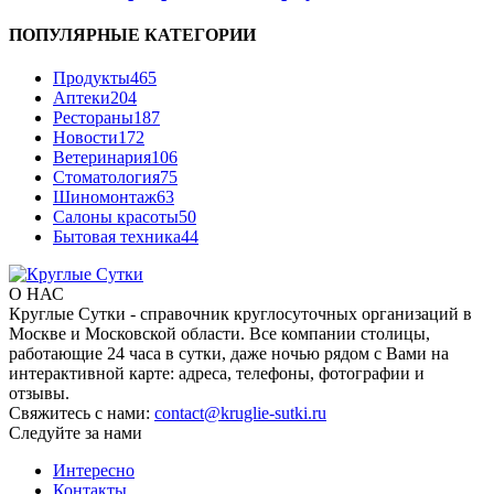
ПОПУЛЯРНЫЕ КАТЕГОРИИ
Продукты
465
Аптеки
204
Рестораны
187
Новости
172
Ветеринария
106
Стоматология
75
Шиномонтаж
63
Салоны красоты
50
Бытовая техника
44
О НАС
Круглые Сутки - справочник круглосуточных организаций в
Москве и Московской области. Все компании столицы,
работающие 24 часа в сутки, даже ночью рядом с Вами на
интерактивной карте: адреса, телефоны, фотографии и
отзывы.
Свяжитесь с нами:
contact@kruglie-sutki.ru
Следуйте за нами
Интересно
Контакты