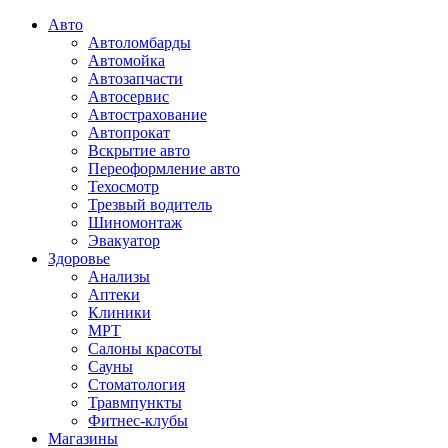
Авто
Автоломбарды
Автомойка
Автозапчасти
Автосервис
Автострахование
Автопрокат
Вскрытие авто
Переоформление авто
Техосмотр
Трезвый водитель
Шиномонтаж
Эвакуатор
Здоровье
Анализы
Аптеки
Клиники
МРТ
Салоны красоты
Сауны
Стоматология
Травмпункты
Фитнес-клубы
Магазины