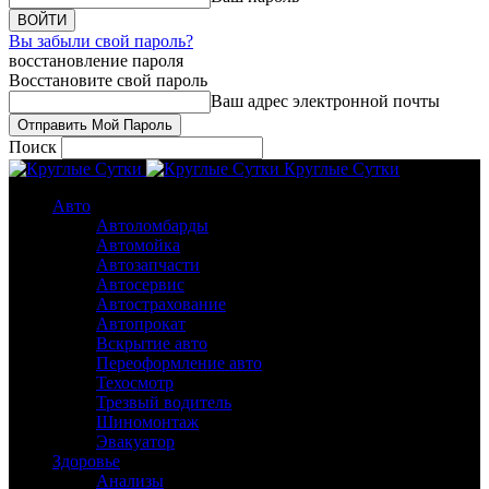
Вы забыли свой пароль?
восстановление пароля
Восстановите свой пароль
Ваш адрес электронной почты
Поиск
Круглые Сутки
Авто
Автоломбарды
Автомойка
Автозапчасти
Автосервис
Автострахование
Автопрокат
Вскрытие авто
Переоформление авто
Техосмотр
Трезвый водитель
Шиномонтаж
Эвакуатор
Здоровье
Анализы