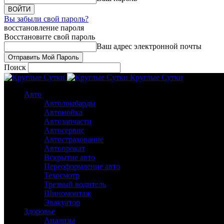
Вы забыли свой пароль?
восстановление пароля
Восстановите свой пароль
Ваш адрес электронной почты
Поиск
Круглые Сутки
Авто
Автоломбарды
Автомойка
Автозапчасти
Автосервис
Автострахование
Автопрокат
Вскрытие авто
Переоформление авто
Техосмотр
Трезвый водитель
Шиномонтаж
Эвакуатор
Здоровье
Анализы