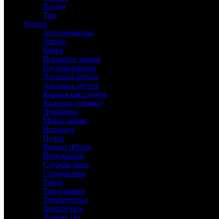
Клубы
Тир
Услуги
Автоломбарды
Ателье
Банки
Вскрытие замков
Грузоперевозки
Доставка бетона
Доставка цветов
Курьерская служба
Клининг (уборка)
Ломбарды
Микрозаймы
Нотариус
Почта
Ремонт iPhone
Ветклиники
Службы быта
Страхование
Такси
Типографии
Турагентство
Фотопечать
Химчистка