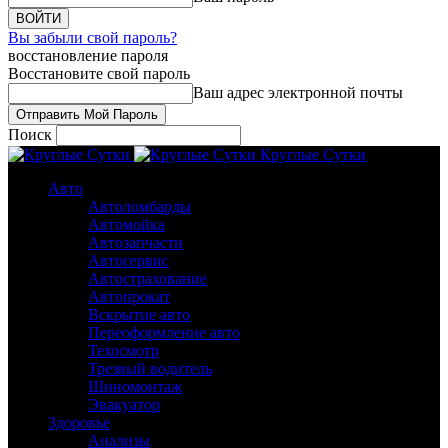
Вы забыли свой пароль?
восстановление пароля
Восстановите свой пароль
Ваш адрес электронной почты
Поиск
Круглые Сутки
Авто
Автоломбарды
Автомойка
Автозапчасти
Автосервис
Автострахование
Автопрокат
Вскрытие авто
Переоформление авто
Техосмотр
Трезвый водитель
Шиномонтаж
Эвакуатор
Здоровье
Анализы