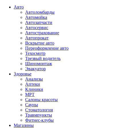
Авто
Автоломбарды
Автомойка
Автозапчасти
Автосервис
Автострахование
Автопрокат
Вскрытие авто
Переоформление авто
Техосмотр
Трезвый водитель
Шиномонтаж
Эвакуатор
Здоровье
Анализы
Аптеки
Клиники
МРТ
Салоны красоты
Сауны
Стоматология
Травмпункты
Фитнес-клубы
Магазины