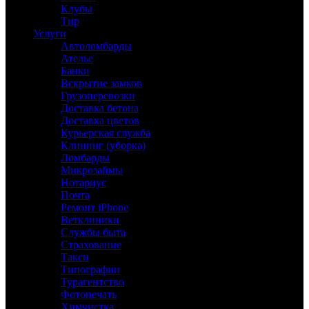
Клубы
Тир
Услуги
Автоломбарды
Ателье
Банки
Вскрытие замков
Грузоперевозки
Доставка бетона
Доставка цветов
Курьерская служба
Клининг (уборка)
Ломбарды
Микрозаймы
Нотариус
Почта
Ремонт iPhone
Ветклиники
Службы быта
Страхование
Такси
Типографии
Турагентство
Фотопечать
Химчистка