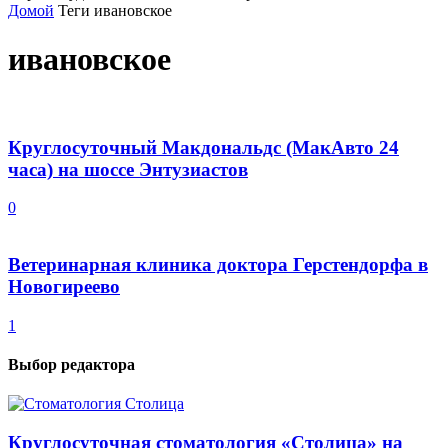
Домой
Теги
ивановское
ивановское
Круглосуточный Макдональдс (МакАвто 24
часа) на шоссе Энтузиастов
0
Ветеринарная клиника доктора Герстендорфа в
Новогиреево
1
Выбор редактора
Круглосуточная стоматология «Столица» на