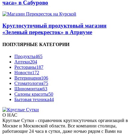
часа» в Сабурово
Круглосуточный продуктовый магазин
«Зеленый перекресток» в Атриуме
ПОПУЛЯРНЫЕ КАТЕГОРИИ
Продукты
465
Аптеки
204
Рестораны
187
Новости
172
Ветеринария
106
Стоматология
75
Шиномонтаж
63
Салоны красоты
50
Бытовая техника
44
О НАС
Круглые Сутки - справочник круглосуточных организаций в
Москве и Московской области. Все компании столицы,
работающие 24 часа в сутки, даже ночью рядом с Вами на