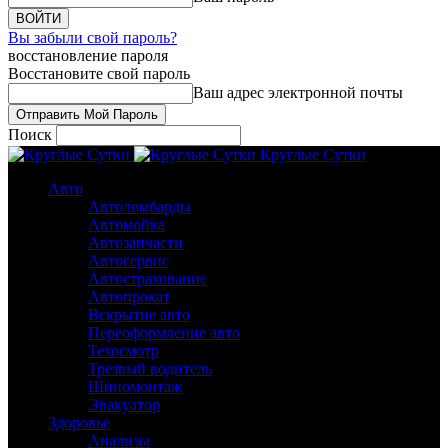
Вы забыли свой пароль?
восстановление пароля
Восстановите свой пароль
Ваш адрес электронной почты
Поиск
Круглые Сутки
Авто
Автоломбарды
Автомойка
Автозапчасти
Автосервис
Автострахование
Автопрокат
Вскрытие авто
Переоформление авто
Техосмотр
Трезвый водитель
Шиномонтаж
Эвакуатор
Здоровье
Анализы