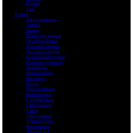
Клубы
Тир
Услуги
Автоломбарды
Ателье
Банки
Вскрытие замков
Грузоперевозки
Доставка бетона
Доставка цветов
Курьерская служба
Клининг (уборка)
Ломбарды
Микрозаймы
Нотариус
Почта
Ремонт iPhone
Ветклиники
Службы быта
Страхование
Такси
Типографии
Турагентство
Фотопечать
Химчистка