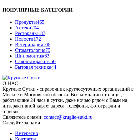
ПОПУЛЯРНЫЕ КАТЕГОРИИ
Продукты
465
Аптеки
204
Рестораны
187
Новости
172
Ветеринария
106
Стоматология
75
Шиномонтаж
63
Салоны красоты
50
Бытовая техника
44
О НАС
Круглые Сутки - справочник круглосуточных организаций в
Москве и Московской области. Все компании столицы,
работающие 24 часа в сутки, даже ночью рядом с Вами на
интерактивной карте: адреса, телефоны, фотографии и
отзывы.
Свяжитесь с нами:
contact@kruglie-sutki.ru
Следуйте за нами
Интересно
Контакты