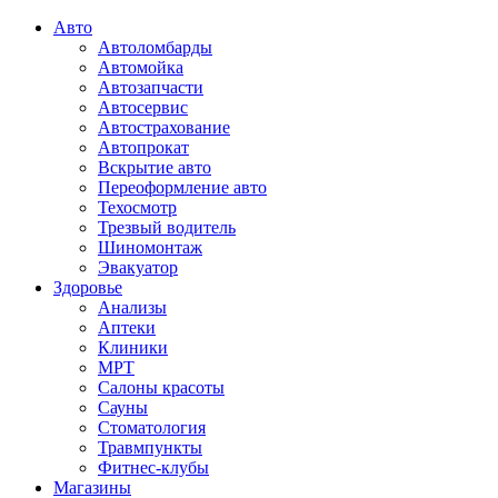
Авто
Автоломбарды
Автомойка
Автозапчасти
Автосервис
Автострахование
Автопрокат
Вскрытие авто
Переоформление авто
Техосмотр
Трезвый водитель
Шиномонтаж
Эвакуатор
Здоровье
Анализы
Аптеки
Клиники
МРТ
Салоны красоты
Сауны
Стоматология
Травмпункты
Фитнес-клубы
Магазины