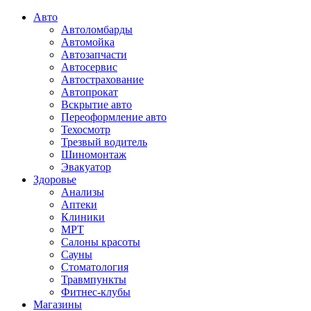
Авто
Автоломбарды
Автомойка
Автозапчасти
Автосервис
Автострахование
Автопрокат
Вскрытие авто
Переоформление авто
Техосмотр
Трезвый водитель
Шиномонтаж
Эвакуатор
Здоровье
Анализы
Аптеки
Клиники
МРТ
Салоны красоты
Сауны
Стоматология
Травмпункты
Фитнес-клубы
Магазины