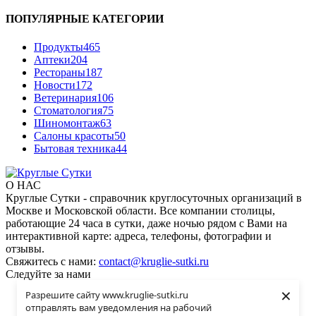
ПОПУЛЯРНЫЕ КАТЕГОРИИ
Продукты
465
Аптеки
204
Рестораны
187
Новости
172
Ветеринария
106
Стоматология
75
Шиномонтаж
63
Салоны красоты
50
Бытовая техника
44
О НАС
Круглые Сутки - справочник круглосуточных организаций в
Москве и Московской области. Все компании столицы,
работающие 24 часа в сутки, даже ночью рядом с Вами на
интерактивной карте: адреса, телефоны, фотографии и
отзывы.
Свяжитесь с нами:
contact@kruglie-sutki.ru
Следуйте за нами
×
Разрешите сайту www.kruglie-sutki.ru
Интересно
отправлять вам уведомления на рабочий
Контакты