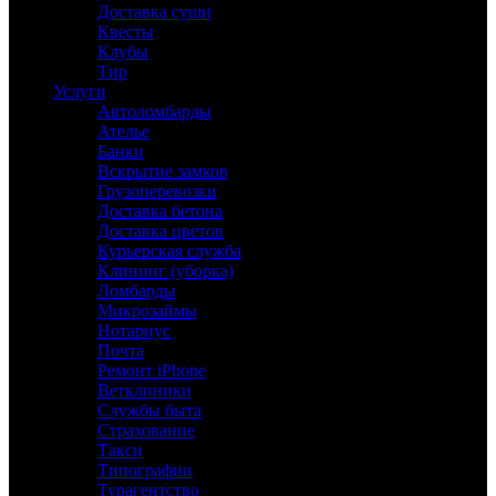
Доставка суши
Квесты
Клубы
Тир
Услуги
Автоломбарды
Ателье
Банки
Вскрытие замков
Грузоперевозки
Доставка бетона
Доставка цветов
Курьерская служба
Клининг (уборка)
Ломбарды
Микрозаймы
Нотариус
Почта
Ремонт iPhone
Ветклиники
Службы быта
Страхование
Такси
Типографии
Турагентство