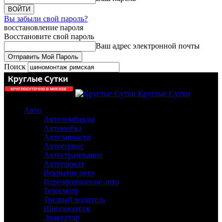
Вы забыли свой пароль?
восстановление пароля
Восстановите свой пароль
Ваш адрес электронной почты
Поиск
Круглые Сутки
Авто
Автоломбарды
Автомойка
Автозапчасти
Автосервис
Автострахование
Автопрокат
Вскрытие авто
Переоформление авто
Техосмотр
Трезвый водитель
Шиномонтаж
Эвакуатор