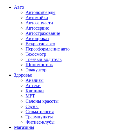
Авто
Автоломбарды
Автомойка
Автозапчасти
Автосервис
Автострахование
Автопрокат
Вскрытие авто
Переоформление авто
Техосмотр
Трезвый водитель
Шиномонтаж
Эвакуатор
Здоровье
Анализы
Аптеки
Клиники
МРТ
Салоны красоты
Сауны
Стоматология
Травмпункты
Фитнес-клубы
Магазины