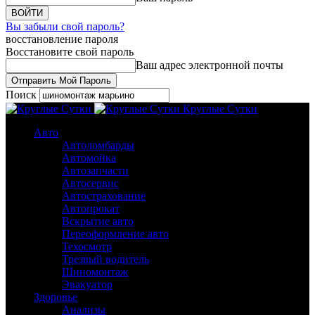
Вы забыли свой пароль?
восстановление пароля
Восстановите свой пароль
Ваш адрес электронной почты
Поиск
Круглые Сутки
Авто
Автоломбарды
Автомойка
Автозапчасти
Автосервис
Автострахование
Автопрокат
Вскрытие авто
Переоформление авто
Техосмотр
Трезвый водитель
Шиномонтаж
Эвакуатор
Здоровье
Анализы