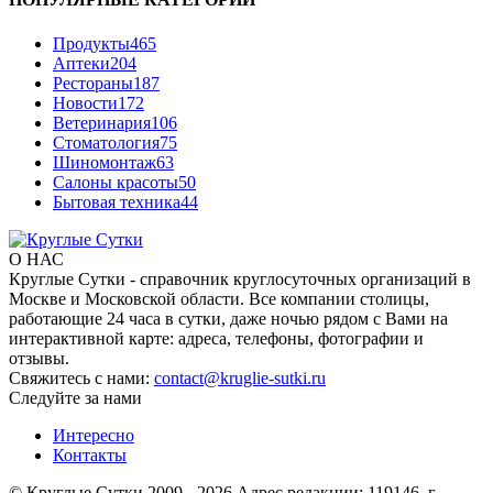
Продукты
465
Аптеки
204
Рестораны
187
Новости
172
Ветеринария
106
Стоматология
75
Шиномонтаж
63
Салоны красоты
50
Бытовая техника
44
О НАС
Круглые Сутки - справочник круглосуточных организаций в
Москве и Московской области. Все компании столицы,
работающие 24 часа в сутки, даже ночью рядом с Вами на
интерактивной карте: адреса, телефоны, фотографии и
отзывы.
Свяжитесь с нами:
contact@kruglie-sutki.ru
Следуйте за нами
Интересно
Контакты
© Круглые Сутки 2009 - 2026 Адрес редакции: 119146, г.