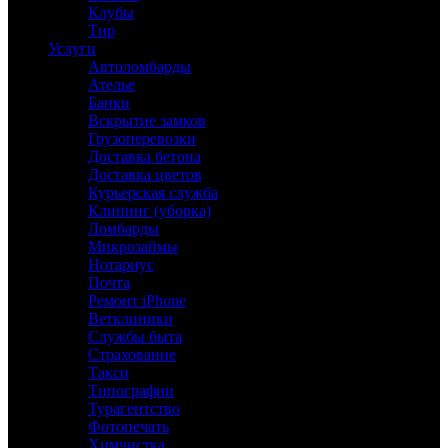
Клубы
Тир
Услуги
Автоломбарды
Ателье
Банки
Вскрытие замков
Грузоперевозки
Доставка бетона
Доставка цветов
Курьерская служба
Клининг (уборка)
Ломбарды
Микрозаймы
Нотариус
Почта
Ремонт iPhone
Ветклиники
Службы быта
Страхование
Такси
Типографии
Турагентство
Фотопечать
Химчистка