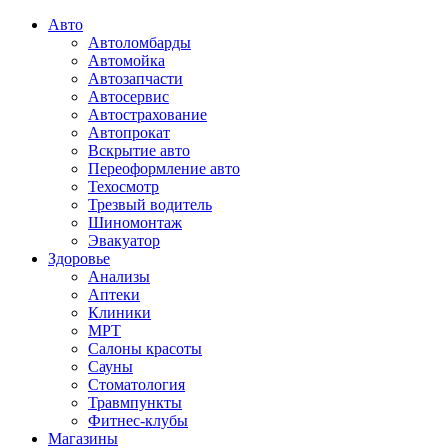
Авто
Автоломбарды
Автомойка
Автозапчасти
Автосервис
Автострахование
Автопрокат
Вскрытие авто
Переоформление авто
Техосмотр
Трезвый водитель
Шиномонтаж
Эвакуатор
Здоровье
Анализы
Аптеки
Клиники
МРТ
Салоны красоты
Сауны
Стоматология
Травмпункты
Фитнес-клубы
Магазины