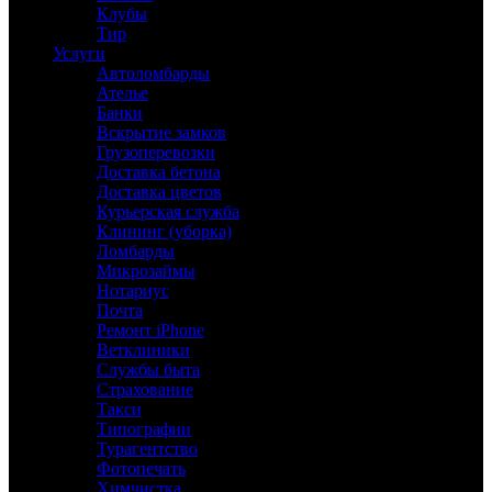
Клубы
Тир
Услуги
Автоломбарды
Ателье
Банки
Вскрытие замков
Грузоперевозки
Доставка бетона
Доставка цветов
Курьерская служба
Клининг (уборка)
Ломбарды
Микрозаймы
Нотариус
Почта
Ремонт iPhone
Ветклиники
Службы быта
Страхование
Такси
Типографии
Турагентство
Фотопечать
Химчистка