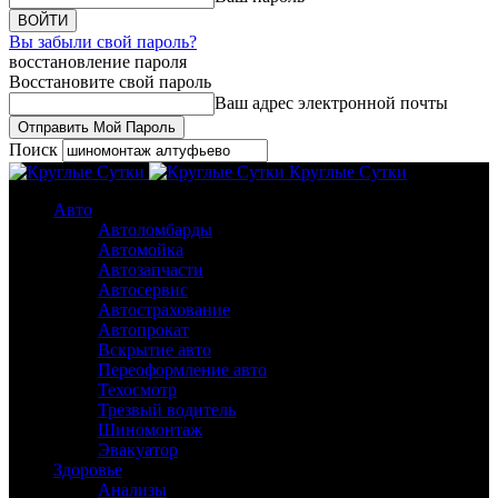
Вы забыли свой пароль?
восстановление пароля
Восстановите свой пароль
Ваш адрес электронной почты
Поиск
Круглые Сутки
Авто
Автоломбарды
Автомойка
Автозапчасти
Автосервис
Автострахование
Автопрокат
Вскрытие авто
Переоформление авто
Техосмотр
Трезвый водитель
Шиномонтаж
Эвакуатор
Здоровье
Анализы