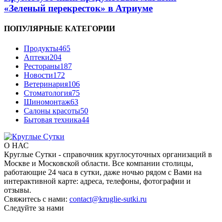
«Зеленый перекресток» в Атриуме
ПОПУЛЯРНЫЕ КАТЕГОРИИ
Продукты
465
Аптеки
204
Рестораны
187
Новости
172
Ветеринария
106
Стоматология
75
Шиномонтаж
63
Салоны красоты
50
Бытовая техника
44
О НАС
Круглые Сутки - справочник круглосуточных организаций в
Москве и Московской области. Все компании столицы,
работающие 24 часа в сутки, даже ночью рядом с Вами на
интерактивной карте: адреса, телефоны, фотографии и
отзывы.
Свяжитесь с нами:
contact@kruglie-sutki.ru
Следуйте за нами