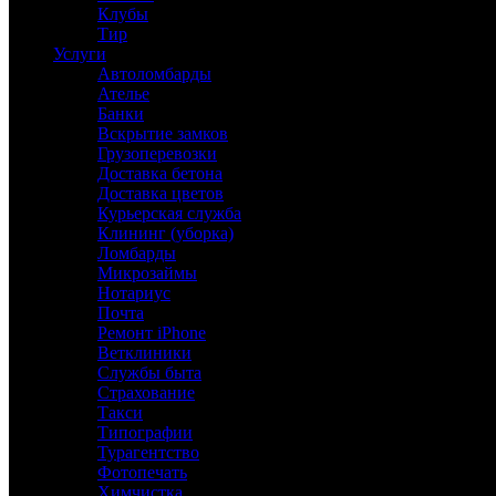
Клубы
Тир
Услуги
Автоломбарды
Ателье
Банки
Вскрытие замков
Грузоперевозки
Доставка бетона
Доставка цветов
Курьерская служба
Клининг (уборка)
Ломбарды
Микрозаймы
Нотариус
Почта
Ремонт iPhone
Ветклиники
Службы быта
Страхование
Такси
Типографии
Турагентство
Фотопечать
Химчистка