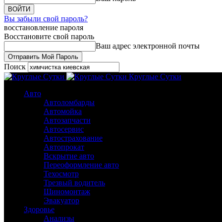
Вы забыли свой пароль?
восстановление пароля
Восстановите свой пароль
Ваш адрес электронной почты
Поиск
Круглые Сутки
Авто
Автоломбарды
Автомойка
Автозапчасти
Автосервис
Автострахование
Автопрокат
Вскрытие авто
Переоформление авто
Техосмотр
Трезвый водитель
Шиномонтаж
Эвакуатор
Здоровье
Анализы