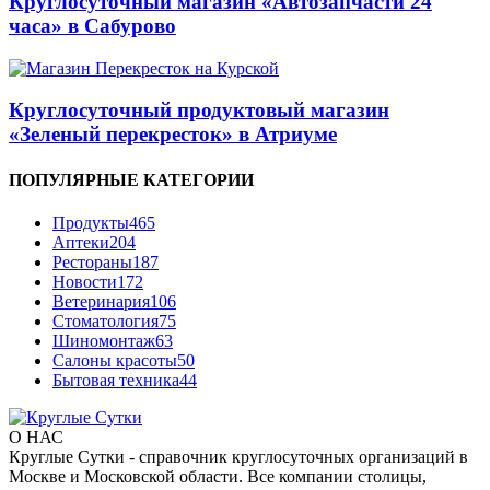
Круглосуточный магазин «Автозапчасти 24
часа» в Сабурово
Круглосуточный продуктовый магазин
«Зеленый перекресток» в Атриуме
ПОПУЛЯРНЫЕ КАТЕГОРИИ
Продукты
465
Аптеки
204
Рестораны
187
Новости
172
Ветеринария
106
Стоматология
75
Шиномонтаж
63
Салоны красоты
50
Бытовая техника
44
О НАС
Круглые Сутки - справочник круглосуточных организаций в
Москве и Московской области. Все компании столицы,