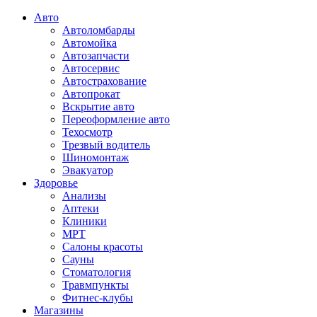
Авто
Автоломбарды
Автомойка
Автозапчасти
Автосервис
Автострахование
Автопрокат
Вскрытие авто
Переоформление авто
Техосмотр
Трезвый водитель
Шиномонтаж
Эвакуатор
Здоровье
Анализы
Аптеки
Клиники
МРТ
Салоны красоты
Сауны
Стоматология
Травмпункты
Фитнес-клубы
Магазины