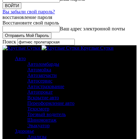
Вы забыли свой пароль?
восстановление пароля
Восстановите свой пароль
Ваш адрес электронной почты
Поиск
Круглые Сутки
Авто
Автоломбарды
Автомойка
Автозапчасти
Автосервис
Автострахование
Автопрокат
Вскрытие авто
Переоформление авто
Техосмотр
Трезвый водитель
Шиномонтаж
Эвакуатор
Здоровье
Анализы