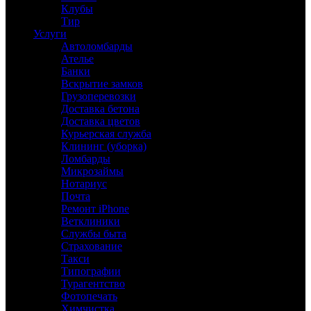
Клубы
Тир
Услуги
Автоломбарды
Ателье
Банки
Вскрытие замков
Грузоперевозки
Доставка бетона
Доставка цветов
Курьерская служба
Клининг (уборка)
Ломбарды
Микрозаймы
Нотариус
Почта
Ремонт iPhone
Ветклиники
Службы быта
Страхование
Такси
Типографии
Турагентство
Фотопечать
Химчистка