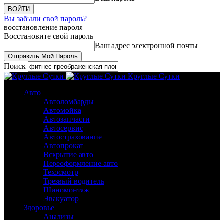
Вы забыли свой пароль?
восстановление пароля
Восстановите свой пароль
Ваш адрес электронной почты
Поиск
Круглые Сутки
Авто
Автоломбарды
Автомойка
Автозапчасти
Автосервис
Автострахование
Автопрокат
Вскрытие авто
Переоформление авто
Техосмотр
Трезвый водитель
Шиномонтаж
Эвакуатор
Здоровье
Анализы