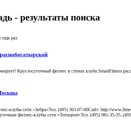
адь
-
результаты поиска
е еще раз
Краснобогатырской
ирует! Круглосуточный фитнес в стенах клуба SmartFitness рас
 Москвы
ес-клубы сети «Зебра»Тел. (495) 363-07-00Сайт: http://www.fit
суточные фитнес-клубы сети «Terrasport»Тел. (495) 981-35-35, (495