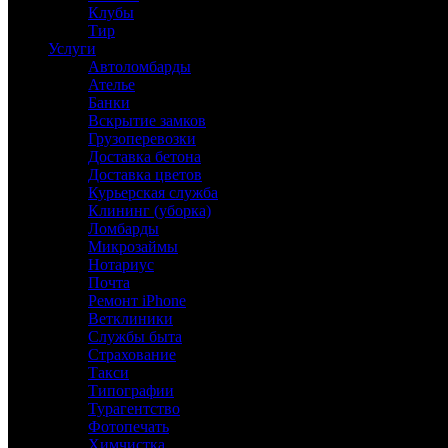
Клубы
Тир
Услуги
Автоломбарды
Ателье
Банки
Вскрытие замков
Грузоперевозки
Доставка бетона
Доставка цветов
Курьерская служба
Клининг (уборка)
Ломбарды
Микрозаймы
Нотариус
Почта
Ремонт iPhone
Ветклиники
Службы быта
Страхование
Такси
Типографии
Турагентство
Фотопечать
Химчистка