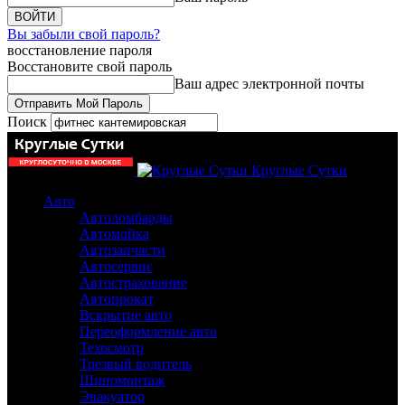
Вы забыли свой пароль?
восстановление пароля
Восстановите свой пароль
Ваш адрес электронной почты
Поиск
Круглые Сутки
Авто
Автоломбарды
Автомойка
Автозапчасти
Автосервис
Автострахование
Автопрокат
Вскрытие авто
Переоформление авто
Техосмотр
Трезвый водитель
Шиномонтаж
Эвакуатор