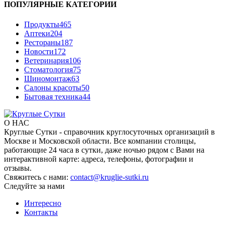
ПОПУЛЯРНЫЕ КАТЕГОРИИ
Продукты
465
Аптеки
204
Рестораны
187
Новости
172
Ветеринария
106
Стоматология
75
Шиномонтаж
63
Салоны красоты
50
Бытовая техника
44
О НАС
Круглые Сутки - справочник круглосуточных организаций в
Москве и Московской области. Все компании столицы,
работающие 24 часа в сутки, даже ночью рядом с Вами на
интерактивной карте: адреса, телефоны, фотографии и
отзывы.
Свяжитесь с нами:
contact@kruglie-sutki.ru
Следуйте за нами
Интересно
Контакты