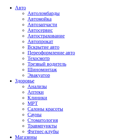
Авто
Автоломбарды
Автомойка
Автозапчасти
Автосервис
Автострахование
Автопрокат
Вскрытие авто
Переоформление авто
Техосмотр
Трезвый водитель
Шиномонтаж
Эвакуатор
Здоровье
Анализы
Аптеки
Клиники
МРТ
Салоны красоты
Сауны
Стоматология
Травмпункты
Фитнес-клубы
Магазины