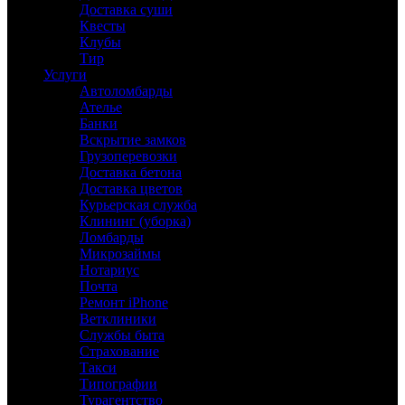
Доставка суши
Квесты
Клубы
Тир
Услуги
Автоломбарды
Ателье
Банки
Вскрытие замков
Грузоперевозки
Доставка бетона
Доставка цветов
Курьерская служба
Клининг (уборка)
Ломбарды
Микрозаймы
Нотариус
Почта
Ремонт iPhone
Ветклиники
Службы быта
Страхование
Такси
Типографии
Турагентство