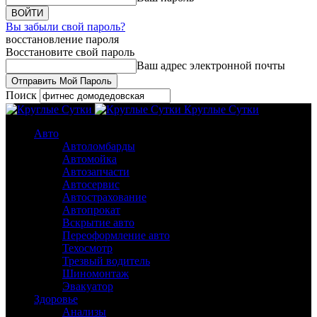
Вы забыли свой пароль?
восстановление пароля
Восстановите свой пароль
Ваш адрес электронной почты
Поиск
Круглые Сутки
Авто
Автоломбарды
Автомойка
Автозапчасти
Автосервис
Автострахование
Автопрокат
Вскрытие авто
Переоформление авто
Техосмотр
Трезвый водитель
Шиномонтаж
Эвакуатор
Здоровье
Анализы