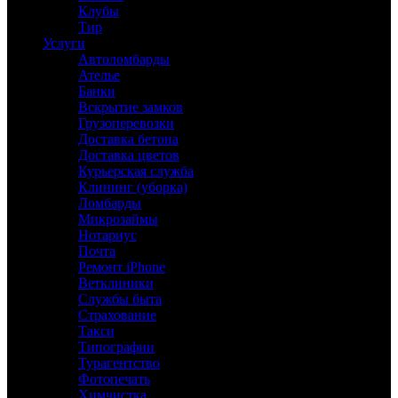
Клубы
Тир
Услуги
Автоломбарды
Ателье
Банки
Вскрытие замков
Грузоперевозки
Доставка бетона
Доставка цветов
Курьерская служба
Клининг (уборка)
Ломбарды
Микрозаймы
Нотариус
Почта
Ремонт iPhone
Ветклиники
Службы быта
Страхование
Такси
Типографии
Турагентство
Фотопечать
Химчистка