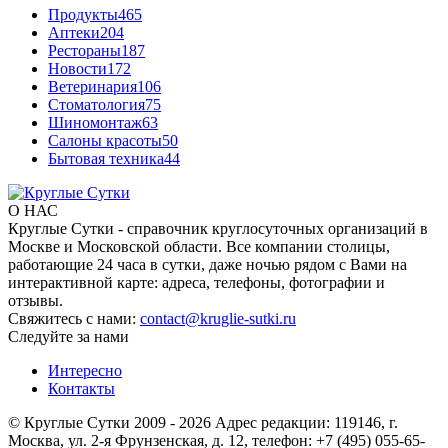
Продукты
465
Аптеки
204
Рестораны
187
Новости
172
Ветеринария
106
Стоматология
75
Шиномонтаж
63
Салоны красоты
50
Бытовая техника
44
О НАС
Круглые Сутки - справочник круглосуточных организаций в
Москве и Московской области. Все компании столицы,
работающие 24 часа в сутки, даже ночью рядом с Вами на
интерактивной карте: адреса, телефоны, фотографии и
отзывы.
Свяжитесь с нами:
contact@kruglie-sutki.ru
Следуйте за нами
Интересно
Контакты
© Круглые Сутки 2009 - 2026 Адрес редакции: 119146, г.
Москва, ул. 2-я Фрунзенская, д. 12, телефон: +7 (495) 055-65-