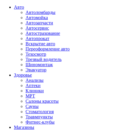
Авто
Автоломбарды
Автомойка
Автозапчасти
Автосервис
Автострахование
Автопрокат
Вскрытие авто
Переоформление авто
Техосмотр
Трезвый водитель
Шиномонтаж
Эвакуатор
Здоровье
Анализы
Аптеки
Клиники
МРТ
Салоны красоты
Сауны
Стоматология
Травмпункты
Фитнес-клубы
Магазины