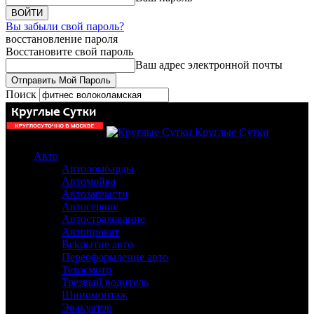
Вы забыли свой пароль?
восстановление пароля
Восстановите свой пароль
Ваш адрес электронной почты
Поиск
Круглые Сутки
Авто
Автоломбарды
Автомойка
Автозапчасти
Автосервис
Автострахование
Автопрокат
Вскрытие авто
Переоформление авто
Техосмотр
Трезвый водитель
Шиномонтаж
Эвакуатор