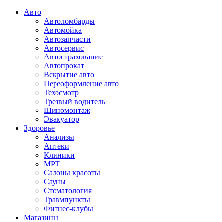
Авто
Автоломбарды
Автомойка
Автозапчасти
Автосервис
Автострахование
Автопрокат
Вскрытие авто
Переоформление авто
Техосмотр
Трезвый водитель
Шиномонтаж
Эвакуатор
Здоровье
Анализы
Аптеки
Клиники
МРТ
Салоны красоты
Сауны
Стоматология
Травмпункты
Фитнес-клубы
Магазины