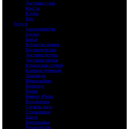
Доставка суши
Квесты
Клубы
Тир
Услуги
Автоломбарды
Ателье
Банки
Вскрытие замков
Грузоперевозки
Доставка бетона
Доставка цветов
Курьерская служба
Клининг (уборка)
Ломбарды
Микрозаймы
Нотариус
Почта
Ремонт iPhone
Ветклиники
Службы быта
Страхование
Такси
Типографии
Турагентство