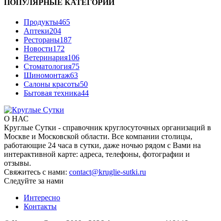
ПОПУЛЯРНЫЕ КАТЕГОРИИ
Продукты
465
Аптеки
204
Рестораны
187
Новости
172
Ветеринария
106
Стоматология
75
Шиномонтаж
63
Салоны красоты
50
Бытовая техника
44
О НАС
Круглые Сутки - справочник круглосуточных организаций в
Москве и Московской области. Все компании столицы,
работающие 24 часа в сутки, даже ночью рядом с Вами на
интерактивной карте: адреса, телефоны, фотографии и
отзывы.
Свяжитесь с нами:
contact@kruglie-sutki.ru
Следуйте за нами
Интересно
Контакты