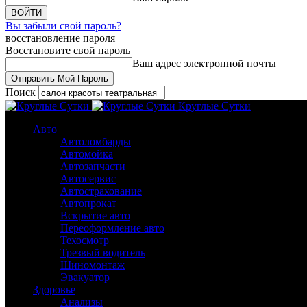
Вы забыли свой пароль?
восстановление пароля
Восстановите свой пароль
Ваш адрес электронной почты
Поиск
Круглые Сутки
Авто
Автоломбарды
Автомойка
Автозапчасти
Автосервис
Автострахование
Автопрокат
Вскрытие авто
Переоформление авто
Техосмотр
Трезвый водитель
Шиномонтаж
Эвакуатор
Здоровье
Анализы