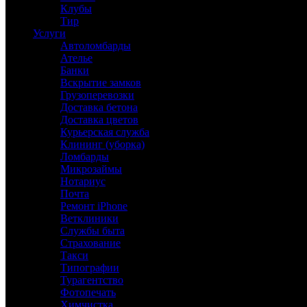
Клубы
Тир
Услуги
Автоломбарды
Ателье
Банки
Вскрытие замков
Грузоперевозки
Доставка бетона
Доставка цветов
Курьерская служба
Клининг (уборка)
Ломбарды
Микрозаймы
Нотариус
Почта
Ремонт iPhone
Ветклиники
Службы быта
Страхование
Такси
Типографии
Турагентство
Фотопечать
Химчистка