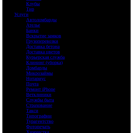
Клубы
Тир
Услуги
Автоломбарды
Ателье
Банки
Вскрытие замков
Грузоперевозки
Доставка бетона
Доставка цветов
Курьерская служба
Клининг (уборка)
Ломбарды
Микрозаймы
Нотариус
Почта
Ремонт iPhone
Ветклиники
Службы быта
Страхование
Такси
Типографии
Турагентство
Фотопечать
Химчистка