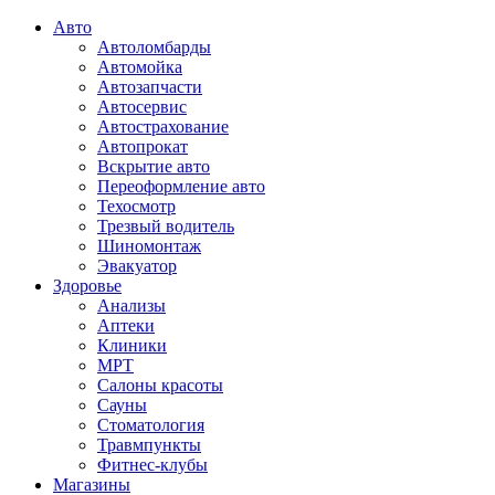
Авто
Автоломбарды
Автомойка
Автозапчасти
Автосервис
Автострахование
Автопрокат
Вскрытие авто
Переоформление авто
Техосмотр
Трезвый водитель
Шиномонтаж
Эвакуатор
Здоровье
Анализы
Аптеки
Клиники
МРТ
Салоны красоты
Сауны
Стоматология
Травмпункты
Фитнес-клубы
Магазины