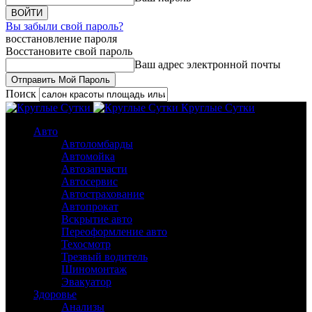
Вы забыли свой пароль?
восстановление пароля
Восстановите свой пароль
Ваш адрес электронной почты
Поиск
Круглые Сутки
Авто
Автоломбарды
Автомойка
Автозапчасти
Автосервис
Автострахование
Автопрокат
Вскрытие авто
Переоформление авто
Техосмотр
Трезвый водитель
Шиномонтаж
Эвакуатор
Здоровье
Анализы