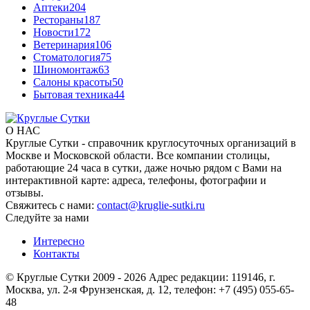
Аптеки
204
Рестораны
187
Новости
172
Ветеринария
106
Стоматология
75
Шиномонтаж
63
Салоны красоты
50
Бытовая техника
44
О НАС
Круглые Сутки - справочник круглосуточных организаций в
Москве и Московской области. Все компании столицы,
работающие 24 часа в сутки, даже ночью рядом с Вами на
интерактивной карте: адреса, телефоны, фотографии и
отзывы.
Свяжитесь с нами:
contact@kruglie-sutki.ru
Следуйте за нами
Интересно
Контакты
© Круглые Сутки 2009 - 2026 Адрес редакции: 119146, г.
Москва, ул. 2-я Фрунзенская, д. 12, телефон: +7 (495) 055-65-
48