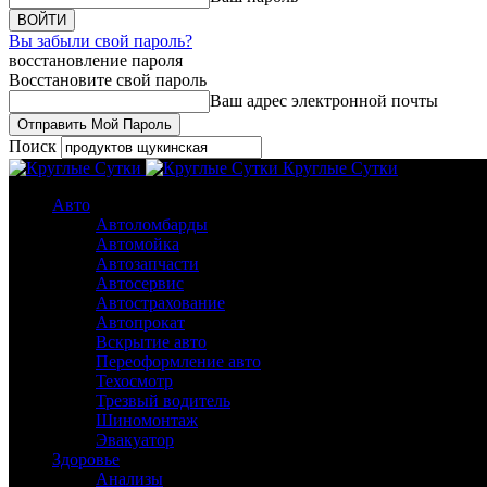
Вы забыли свой пароль?
восстановление пароля
Восстановите свой пароль
Ваш адрес электронной почты
Поиск
Круглые Сутки
Авто
Автоломбарды
Автомойка
Автозапчасти
Автосервис
Автострахование
Автопрокат
Вскрытие авто
Переоформление авто
Техосмотр
Трезвый водитель
Шиномонтаж
Эвакуатор
Здоровье
Анализы