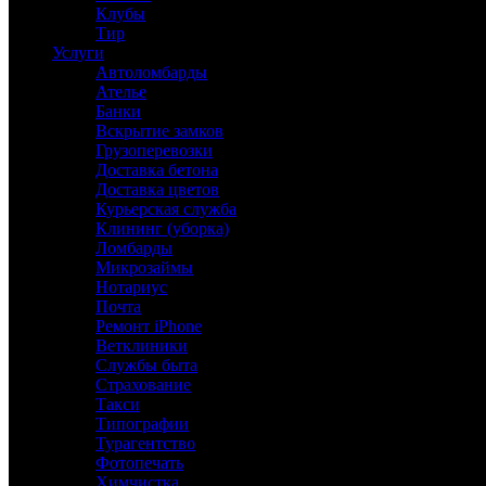
Клубы
Тир
Услуги
Автоломбарды
Ателье
Банки
Вскрытие замков
Грузоперевозки
Доставка бетона
Доставка цветов
Курьерская служба
Клининг (уборка)
Ломбарды
Микрозаймы
Нотариус
Почта
Ремонт iPhone
Ветклиники
Службы быта
Страхование
Такси
Типографии
Турагентство
Фотопечать
Химчистка