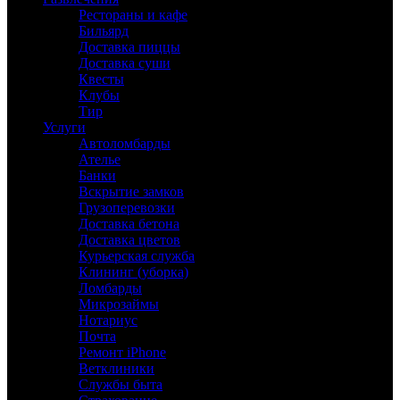
Рестораны и кафе
Бильярд
Доставка пиццы
Доставка суши
Квесты
Клубы
Тир
Услуги
Автоломбарды
Ателье
Банки
Вскрытие замков
Грузоперевозки
Доставка бетона
Доставка цветов
Курьерская служба
Клининг (уборка)
Ломбарды
Микрозаймы
Нотариус
Почта
Ремонт iPhone
Ветклиники
Службы быта