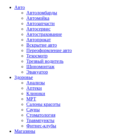
Авто
Автоломбарды
Автомойка
Автозапчасти
Автосервис
Автострахование
Автопрокат
Вскрытие авто
Переоформление авто
Техосмотр
Трезвый водитель
Шиномонтаж
Эвакуатор
Здоровье
Анализы
Аптеки
Клиники
МРТ
Салоны красоты
Сауны
Стоматология
Травмпункты
Фитнес-клубы
Магазины