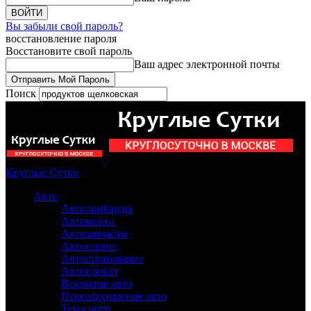
Вы забыли свой пароль?
восстановление пароля
Восстановите свой пароль
Ваш адрес электронной почты
Поиск
Круглые Сутки
Авто
Автоломбарды
Автомойка
Автозапчасти
Автосервис
Автострахование
Автопрокат
Вскрытие авто
Переоформление авто
Техосмотр