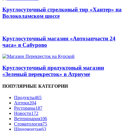
Круглосуточный стрелковый тир «Хантер» на
Волоколамском шоссе
Круглосуточный магазин «Автозапчасти 24
часа» в Сабурово
Круглосуточный продуктовый магазин
«Зеленый перекресток» в Атриуме
ПОПУЛЯРНЫЕ КАТЕГОРИИ
Продукты
465
Аптеки
204
Рестораны
187
Новости
172
Ветеринария
106
Стоматология
75
Шиномонтаж
63