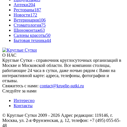
Аптеки
204
Рестораны
187
Новости
172
Ветеринария
106
Стоматология
75
Шиномонтаж
63
Салоны красоты
50
Бытовая техника
44
О НАС
Круглые Сутки - справочник круглосуточных организаций в
Москве и Московской области. Все компании столицы,
работающие 24 часа в сутки, даже ночью рядом с Вами на
интерактивной карте: адреса, телефоны, фотографии и
отзывы.
Свяжитесь с нами:
contact@kruglie-sutki.ru
Следуйте за нами
Интересно
Контакты
© Круглые Сутки 2009 - 2026 Адрес редакции: 119146, г.
Москва, ул. 2-я Фрунзенская, д. 12, телефон: +7 (495) 055-65-
48