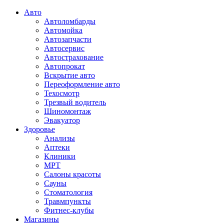
Авто
Автоломбарды
Автомойка
Автозапчасти
Автосервис
Автострахование
Автопрокат
Вскрытие авто
Переоформление авто
Техосмотр
Трезвый водитель
Шиномонтаж
Эвакуатор
Здоровье
Анализы
Аптеки
Клиники
МРТ
Салоны красоты
Сауны
Стоматология
Травмпункты
Фитнес-клубы
Магазины