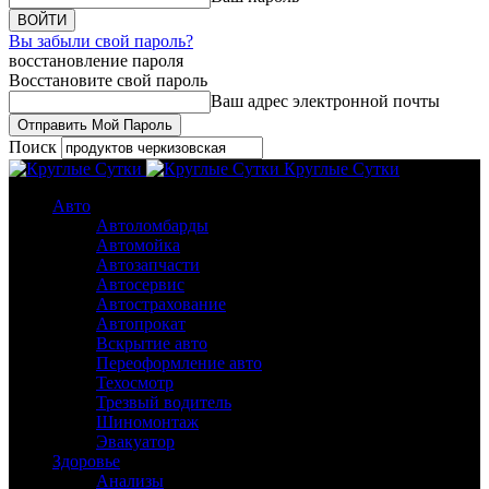
Вы забыли свой пароль?
восстановление пароля
Восстановите свой пароль
Ваш адрес электронной почты
Поиск
Круглые Сутки
Авто
Автоломбарды
Автомойка
Автозапчасти
Автосервис
Автострахование
Автопрокат
Вскрытие авто
Переоформление авто
Техосмотр
Трезвый водитель
Шиномонтаж
Эвакуатор
Здоровье
Анализы