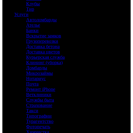
Клубы
Тир
Услуги
Автоломбарды
Ателье
Банки
Вскрытие замков
Грузоперевозки
Доставка бетона
Доставка цветов
Курьерская служба
Клининг (уборка)
Ломбарды
Микрозаймы
Нотариус
Почта
Ремонт iPhone
Ветклиники
Службы быта
Страхование
Такси
Типографии
Турагентство
Фотопечать
Химчистка