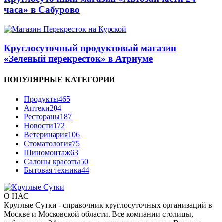
часа» в Сабурово
Круглосуточный продуктовый магазин
«Зеленый перекресток» в Атриуме
ПОПУЛЯРНЫЕ КАТЕГОРИИ
Продукты
465
Аптеки
204
Рестораны
187
Новости
172
Ветеринария
106
Стоматология
75
Шиномонтаж
63
Салоны красоты
50
Бытовая техника
44
О НАС
Круглые Сутки - справочник круглосуточных организаций в
Москве и Московской области. Все компании столицы,