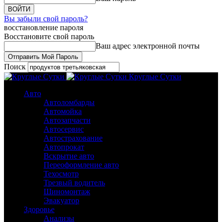
Вы забыли свой пароль?
восстановление пароля
Восстановите свой пароль
Ваш адрес электронной почты
Поиск
Круглые Сутки
Авто
Автоломбарды
Автомойка
Автозапчасти
Автосервис
Автострахование
Автопрокат
Вскрытие авто
Переоформление авто
Техосмотр
Трезвый водитель
Шиномонтаж
Эвакуатор
Здоровье
Анализы