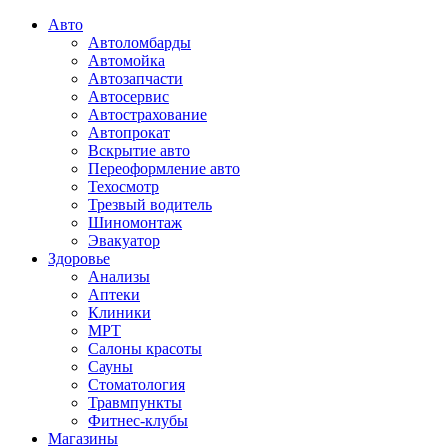
Авто
Автоломбарды
Автомойка
Автозапчасти
Автосервис
Автострахование
Автопрокат
Вскрытие авто
Переоформление авто
Техосмотр
Трезвый водитель
Шиномонтаж
Эвакуатор
Здоровье
Анализы
Аптеки
Клиники
МРТ
Салоны красоты
Сауны
Стоматология
Травмпункты
Фитнес-клубы
Магазины