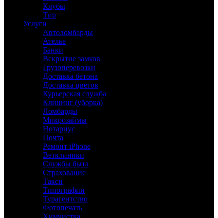
Клубы
Тир
Услуги
Автоломбарды
Ателье
Банки
Вскрытие замков
Грузоперевозки
Доставка бетона
Доставка цветов
Курьерская служба
Клининг (уборка)
Ломбарды
Микрозаймы
Нотариус
Почта
Ремонт iPhone
Ветклиники
Службы быта
Страхование
Такси
Типографии
Турагентство
Фотопечать
Химчистка