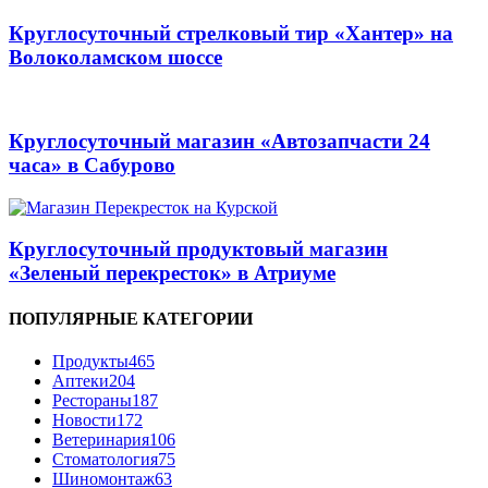
Круглосуточный стрелковый тир «Хантер» на
Волоколамском шоссе
Круглосуточный магазин «Автозапчасти 24
часа» в Сабурово
Круглосуточный продуктовый магазин
«Зеленый перекресток» в Атриуме
ПОПУЛЯРНЫЕ КАТЕГОРИИ
Продукты
465
Аптеки
204
Рестораны
187
Новости
172
Ветеринария
106
Стоматология
75
Шиномонтаж
63