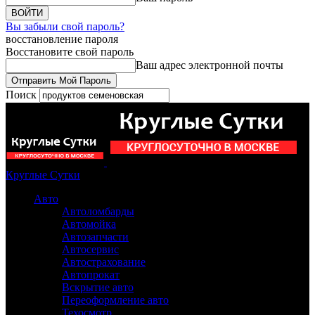
Вы забыли свой пароль?
восстановление пароля
Восстановите свой пароль
Ваш адрес электронной почты
Поиск
Круглые Сутки
Авто
Автоломбарды
Автомойка
Автозапчасти
Автосервис
Автострахование
Автопрокат
Вскрытие авто
Переоформление авто
Техосмотр