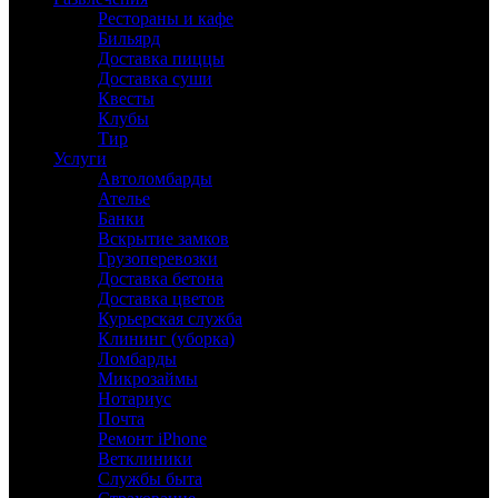
Рестораны и кафе
Бильярд
Доставка пиццы
Доставка суши
Квесты
Клубы
Тир
Услуги
Автоломбарды
Ателье
Банки
Вскрытие замков
Грузоперевозки
Доставка бетона
Доставка цветов
Курьерская служба
Клининг (уборка)
Ломбарды
Микрозаймы
Нотариус
Почта
Ремонт iPhone
Ветклиники
Службы быта