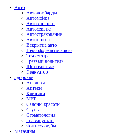
Авто
Автоломбарды
Автомойка
Автозапчасти
Автосервис
Автострахование
Автопрокат
Вскрытие авто
Переоформление авто
Техосмотр
Трезвый водитель
Шиномонтаж
Эвакуатор
Здоровье
Анализы
Аптеки
Клиники
МРТ
Салоны красоты
Сауны
Стоматология
Травмпункты
Фитнес-клубы
Магазины