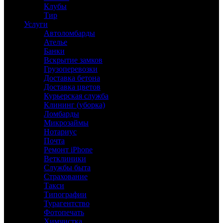
Клубы
Тир
Услуги
Автоломбарды
Ателье
Банки
Вскрытие замков
Грузоперевозки
Доставка бетона
Доставка цветов
Курьерская служба
Клининг (уборка)
Ломбарды
Микрозаймы
Нотариус
Почта
Ремонт iPhone
Ветклиники
Службы быта
Страхование
Такси
Типографии
Турагентство
Фотопечать
Химчистка