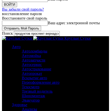
Вы забыли свой пароль?
восстановление пароля
Восстановите свой пароль
Ваш адрес электронной почты
Поиск
Круглые Сутки
Авто
Автоломбарды
Автомойка
Автозапчасти
Автосервис
Автострахование
Автопрокат
Вскрытие авто
Переоформление авто
Техосмотр
Трезвый водитель
Шиномонтаж
Эвакуатор
Здоровье
Анализы