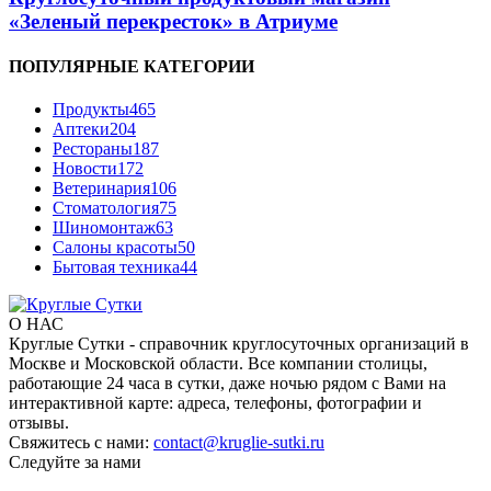
«Зеленый перекресток» в Атриуме
ПОПУЛЯРНЫЕ КАТЕГОРИИ
Продукты
465
Аптеки
204
Рестораны
187
Новости
172
Ветеринария
106
Стоматология
75
Шиномонтаж
63
Салоны красоты
50
Бытовая техника
44
О НАС
Круглые Сутки - справочник круглосуточных организаций в
Москве и Московской области. Все компании столицы,
работающие 24 часа в сутки, даже ночью рядом с Вами на
интерактивной карте: адреса, телефоны, фотографии и
отзывы.
Свяжитесь с нами:
contact@kruglie-sutki.ru
Следуйте за нами