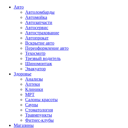
Авто
Автоломбарды
Автомойка
Автозапчасти
Автосервис
Автострахование
Автопрокат
Вскрытие авто
Переоформление авто
Техосмотр
Трезвый водитель
Шиномонтаж
Эвакуатор
Здоровье
Анализы
Аптеки
Клиники
МРТ
Салоны красоты
Сауны
Стоматология
Травмпункты
Фитнес-клубы
Магазины