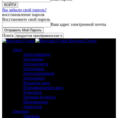
Вы забыли свой пароль?
восстановление пароля
Восстановите свой пароль
Ваш адрес электронной почты
Поиск
Круглые Сутки
Авто
Автоломбарды
Автомойка
Автозапчасти
Автосервис
Автострахование
Автопрокат
Вскрытие авто
Переоформление авто
Техосмотр
Трезвый водитель
Шиномонтаж
Эвакуатор
Здоровье
Анализы