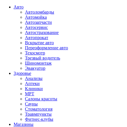
Авто
Автоломбарды
Автомойка
Автозапчасти
Автосервис
Автострахование
Автопрокат
Вскрытие авто
Переоформление авто
Техосмотр
Трезвый водитель
Шиномонтаж
Эвакуатор
Здоровье
Анализы
Аптеки
Клиники
МРТ
Салоны красоты
Сауны
Стоматология
Травмпункты
Фитнес-клубы
Магазины