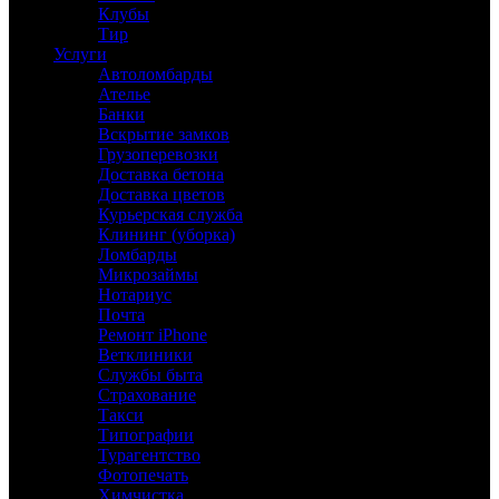
Клубы
Тир
Услуги
Автоломбарды
Ателье
Банки
Вскрытие замков
Грузоперевозки
Доставка бетона
Доставка цветов
Курьерская служба
Клининг (уборка)
Ломбарды
Микрозаймы
Нотариус
Почта
Ремонт iPhone
Ветклиники
Службы быта
Страхование
Такси
Типографии
Турагентство
Фотопечать
Химчистка