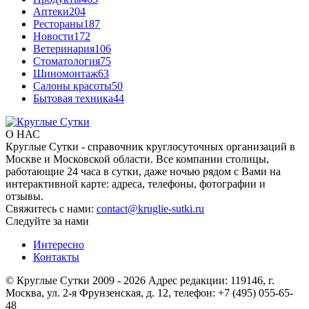
Аптеки
204
Рестораны
187
Новости
172
Ветеринария
106
Стоматология
75
Шиномонтаж
63
Салоны красоты
50
Бытовая техника
44
О НАС
Круглые Сутки - справочник круглосуточных организаций в
Москве и Московской области. Все компании столицы,
работающие 24 часа в сутки, даже ночью рядом с Вами на
интерактивной карте: адреса, телефоны, фотографии и
отзывы.
Свяжитесь с нами:
contact@kruglie-sutki.ru
Следуйте за нами
Интересно
Контакты
© Круглые Сутки 2009 - 2026 Адрес редакции: 119146, г.
Москва, ул. 2-я Фрунзенская, д. 12, телефон: +7 (495) 055-65-
48