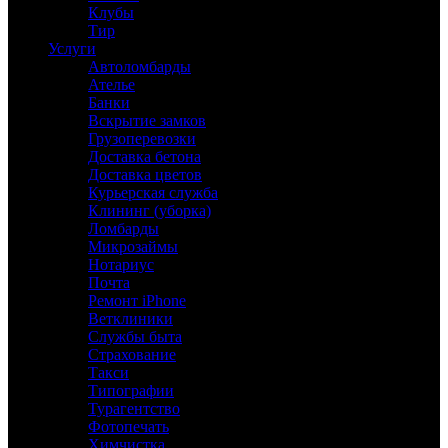
Клубы
Тир
Услуги
Автоломбарды
Ателье
Банки
Вскрытие замков
Грузоперевозки
Доставка бетона
Доставка цветов
Курьерская служба
Клининг (уборка)
Ломбарды
Микрозаймы
Нотариус
Почта
Ремонт iPhone
Ветклиники
Службы быта
Страхование
Такси
Типографии
Турагентство
Фотопечать
Химчистка