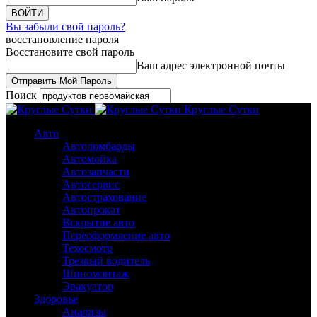
Вы забыли свой пароль?
восстановление пароля
Восстановите свой пароль
Ваш адрес электронной почты
Поиск
Круглые Сутки
Авто
Автоломбарды
Автомойка
Автозапчасти
Автосервис
Автострахование
Автопрокат
Вскрытие авто
Переоформление авто
Техосмотр
Трезвый водитель
Шиномонтаж
Эвакуатор
Здоровье
Анализы