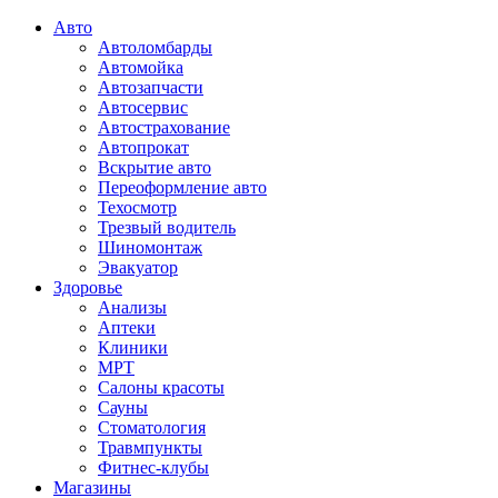
Авто
Автоломбарды
Автомойка
Автозапчасти
Автосервис
Автострахование
Автопрокат
Вскрытие авто
Переоформление авто
Техосмотр
Трезвый водитель
Шиномонтаж
Эвакуатор
Здоровье
Анализы
Аптеки
Клиники
МРТ
Салоны красоты
Сауны
Стоматология
Травмпункты
Фитнес-клубы
Магазины