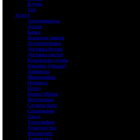
Клубы
Тир
Услуги
Автоломбарды
Ателье
Банки
Вскрытие замков
Грузоперевозки
Доставка бетона
Доставка цветов
Курьерская служба
Клининг (уборка)
Ломбарды
Микрозаймы
Нотариус
Почта
Ремонт iPhone
Ветклиники
Службы быта
Страхование
Такси
Типографии
Турагентство
Фотопечать
Химчистка