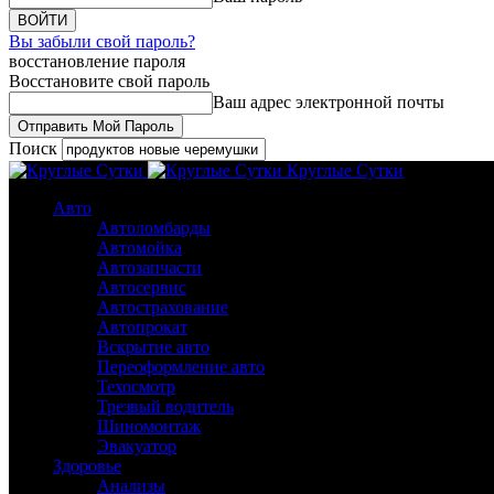
Вы забыли свой пароль?
восстановление пароля
Восстановите свой пароль
Ваш адрес электронной почты
Поиск
Круглые Сутки
Авто
Автоломбарды
Автомойка
Автозапчасти
Автосервис
Автострахование
Автопрокат
Вскрытие авто
Переоформление авто
Техосмотр
Трезвый водитель
Шиномонтаж
Эвакуатор
Здоровье
Анализы