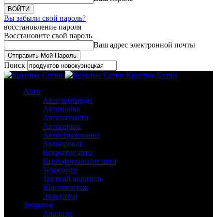
Вы забыли свой пароль?
восстановление пароля
Восстановите свой пароль
Ваш адрес электронной почты
Поиск
Круглые Сутки
Авто
Автоломбарды
Автомойка
Автозапчасти
Автосервис
Автострахование
Автопрокат
Вскрытие авто
Переоформление авто
Техосмотр
Трезвый водитель
Шиномонтаж
Эвакуатор
Здоровье
Анализы