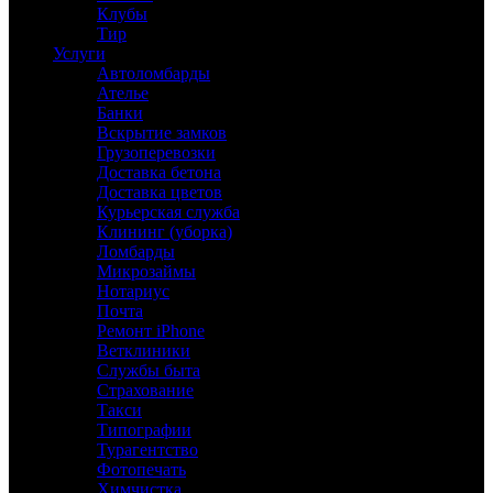
Клубы
Тир
Услуги
Автоломбарды
Ателье
Банки
Вскрытие замков
Грузоперевозки
Доставка бетона
Доставка цветов
Курьерская служба
Клининг (уборка)
Ломбарды
Микрозаймы
Нотариус
Почта
Ремонт iPhone
Ветклиники
Службы быта
Страхование
Такси
Типографии
Турагентство
Фотопечать
Химчистка