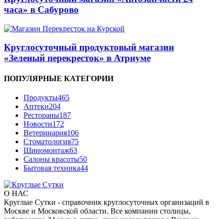
часа» в Сабурово
Круглосуточный продуктовый магазин
«Зеленый перекресток» в Атриуме
ПОПУЛЯРНЫЕ КАТЕГОРИИ
Продукты
465
Аптеки
204
Рестораны
187
Новости
172
Ветеринария
106
Стоматология
75
Шиномонтаж
63
Салоны красоты
50
Бытовая техника
44
О НАС
Круглые Сутки - справочник круглосуточных организаций в
Москве и Московской области. Все компании столицы,