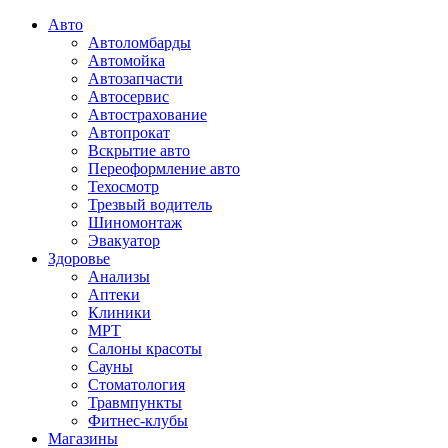
Авто
Автоломбарды
Автомойка
Автозапчасти
Автосервис
Автострахование
Автопрокат
Вскрытие авто
Переоформление авто
Техосмотр
Трезвый водитель
Шиномонтаж
Эвакуатор
Здоровье
Анализы
Аптеки
Клиники
МРТ
Салоны красоты
Сауны
Стоматология
Травмпункты
Фитнес-клубы
Магазины