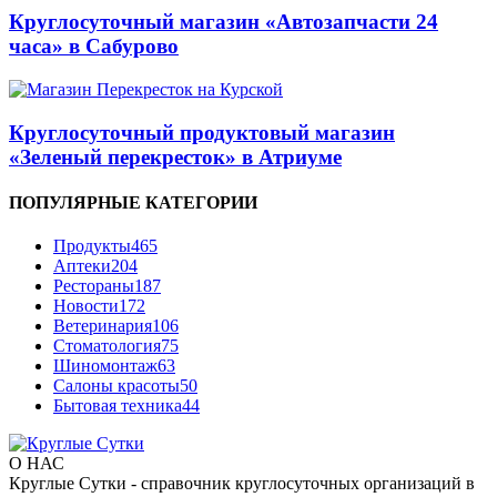
Круглосуточный магазин «Автозапчасти 24
часа» в Сабурово
Круглосуточный продуктовый магазин
«Зеленый перекресток» в Атриуме
ПОПУЛЯРНЫЕ КАТЕГОРИИ
Продукты
465
Аптеки
204
Рестораны
187
Новости
172
Ветеринария
106
Стоматология
75
Шиномонтаж
63
Салоны красоты
50
Бытовая техника
44
О НАС
Круглые Сутки - справочник круглосуточных организаций в