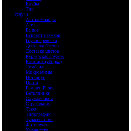
Клубы
Тир
Услуги
Автоломбарды
Ателье
Банки
Вскрытие замков
Грузоперевозки
Доставка бетона
Доставка цветов
Курьерская служба
Клининг (уборка)
Ломбарды
Микрозаймы
Нотариус
Почта
Ремонт iPhone
Ветклиники
Службы быта
Страхование
Такси
Типографии
Турагентство
Фотопечать
Химчистка