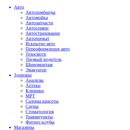
Авто
Автоломбарды
Автомойка
Автозапчасти
Автосервис
Автострахование
Автопрокат
Вскрытие авто
Переоформление авто
Техосмотр
Трезвый водитель
Шиномонтаж
Эвакуатор
Здоровье
Анализы
Аптеки
Клиники
МРТ
Салоны красоты
Сауны
Стоматология
Травмпункты
Фитнес-клубы
Магазины