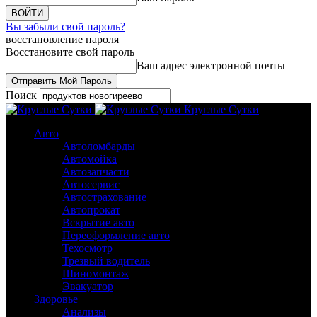
Вы забыли свой пароль?
восстановление пароля
Восстановите свой пароль
Ваш адрес электронной почты
Поиск
Круглые Сутки
Авто
Автоломбарды
Автомойка
Автозапчасти
Автосервис
Автострахование
Автопрокат
Вскрытие авто
Переоформление авто
Техосмотр
Трезвый водитель
Шиномонтаж
Эвакуатор
Здоровье
Анализы