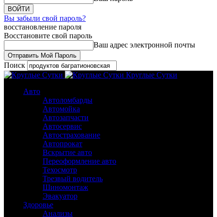
Вы забыли свой пароль?
восстановление пароля
Восстановите свой пароль
Ваш адрес электронной почты
Поиск
Круглые Сутки
Авто
Автоломбарды
Автомойка
Автозапчасти
Автосервис
Автострахование
Автопрокат
Вскрытие авто
Переоформление авто
Техосмотр
Трезвый водитель
Шиномонтаж
Эвакуатор
Здоровье
Анализы