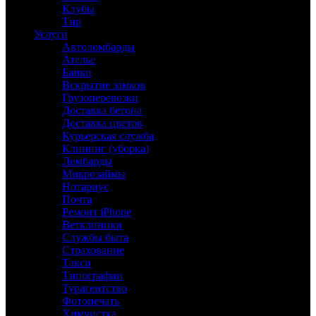
Клубы
Тир
Услуги
Автоломбарды
Ателье
Банки
Вскрытие замков
Грузоперевозки
Доставка бетона
Доставка цветов
Курьерская служба
Клининг (уборка)
Ломбарды
Микрозаймы
Нотариус
Почта
Ремонт iPhone
Ветклиники
Службы быта
Страхование
Такси
Типографии
Турагентство
Фотопечать
Химчистка