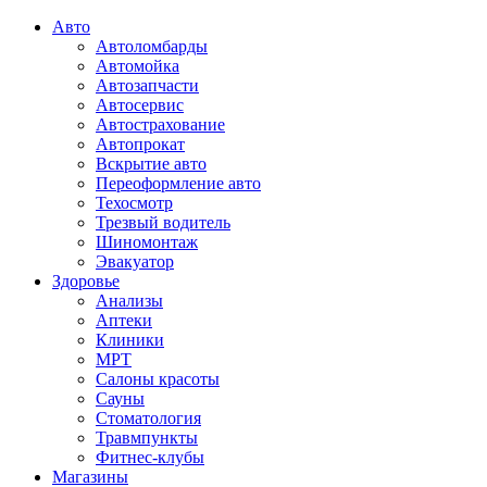
Авто
Автоломбарды
Автомойка
Автозапчасти
Автосервис
Автострахование
Автопрокат
Вскрытие авто
Переоформление авто
Техосмотр
Трезвый водитель
Шиномонтаж
Эвакуатор
Здоровье
Анализы
Аптеки
Клиники
МРТ
Салоны красоты
Сауны
Стоматология
Травмпункты
Фитнес-клубы
Магазины