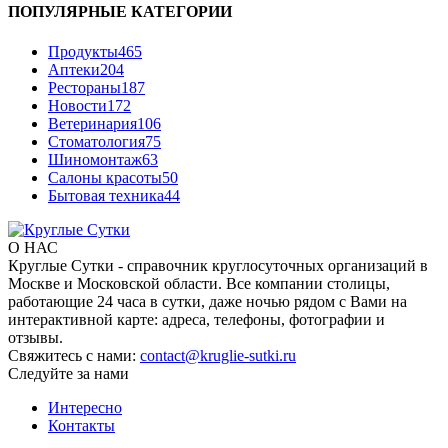
ПОПУЛЯРНЫЕ КАТЕГОРИИ
Продукты
465
Аптеки
204
Рестораны
187
Новости
172
Ветеринария
106
Стоматология
75
Шиномонтаж
63
Салоны красоты
50
Бытовая техника
44
О НАС
Круглые Сутки - справочник круглосуточных организаций в
Москве и Московской области. Все компании столицы,
работающие 24 часа в сутки, даже ночью рядом с Вами на
интерактивной карте: адреса, телефоны, фотографии и
отзывы.
Свяжитесь с нами:
contact@kruglie-sutki.ru
Следуйте за нами
Интересно
Контакты