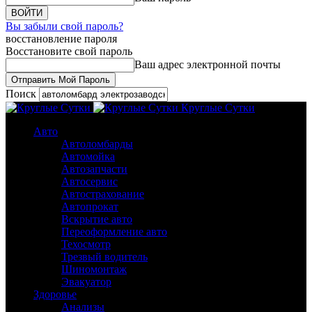
Вы забыли свой пароль?
восстановление пароля
Восстановите свой пароль
Ваш адрес электронной почты
Поиск
Круглые Сутки
Авто
Автоломбарды
Автомойка
Автозапчасти
Автосервис
Автострахование
Автопрокат
Вскрытие авто
Переоформление авто
Техосмотр
Трезвый водитель
Шиномонтаж
Эвакуатор
Здоровье
Анализы