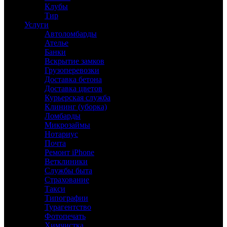
Клубы
Тир
Услуги
Автоломбарды
Ателье
Банки
Вскрытие замков
Грузоперевозки
Доставка бетона
Доставка цветов
Курьерская служба
Клининг (уборка)
Ломбарды
Микрозаймы
Нотариус
Почта
Ремонт iPhone
Ветклиники
Службы быта
Страхование
Такси
Типографии
Турагентство
Фотопечать
Химчистка