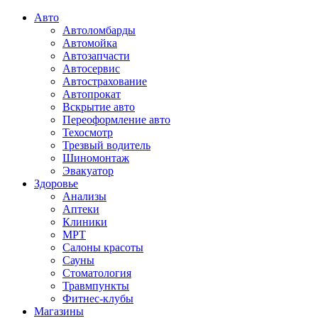
Авто
Автоломбарды
Автомойка
Автозапчасти
Автосервис
Автострахование
Автопрокат
Вскрытие авто
Переоформление авто
Техосмотр
Трезвый водитель
Шиномонтаж
Эвакуатор
Здоровье
Анализы
Аптеки
Клиники
МРТ
Салоны красоты
Сауны
Стоматология
Травмпункты
Фитнес-клубы
Магазины