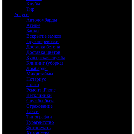
Клубы
Тир
Услуги
Автоломбарды
Ателье
Банки
Вскрытие замков
Грузоперевозки
Доставка бетона
Доставка цветов
Курьерская служба
Клининг (уборка)
Ломбарды
Микрозаймы
Нотариус
Почта
Ремонт iPhone
Ветклиники
Службы быта
Страхование
Такси
Типографии
Турагентство
Фотопечать
Химчистка