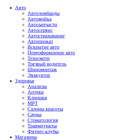
Авто
Автоломбарды
Автомойка
Автозапчасти
Автосервис
Автострахование
Автопрокат
Вскрытие авто
Переоформление авто
Техосмотр
Трезвый водитель
Шиномонтаж
Эвакуатор
Здоровье
Анализы
Аптеки
Клиники
МРТ
Салоны красоты
Сауны
Стоматология
Травмпункты
Фитнес-клубы
Магазины