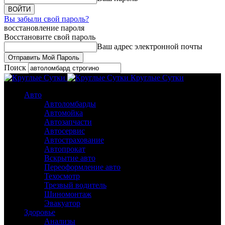
Вы забыли свой пароль?
восстановление пароля
Восстановите свой пароль
Ваш адрес электронной почты
Поиск
Круглые Сутки
Авто
Автоломбарды
Автомойка
Автозапчасти
Автосервис
Автострахование
Автопрокат
Вскрытие авто
Переоформление авто
Техосмотр
Трезвый водитель
Шиномонтаж
Эвакуатор
Здоровье
Анализы