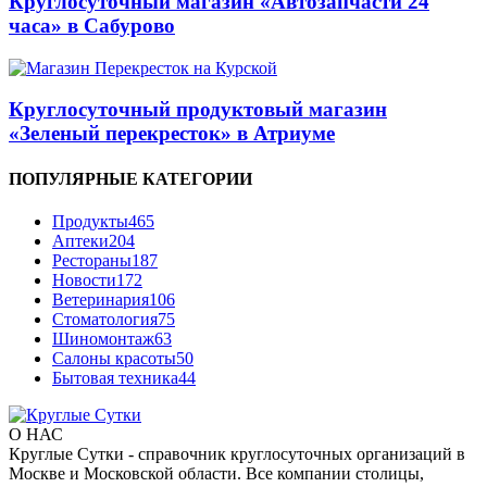
Круглосуточный магазин «Автозапчасти 24
часа» в Сабурово
Круглосуточный продуктовый магазин
«Зеленый перекресток» в Атриуме
ПОПУЛЯРНЫЕ КАТЕГОРИИ
Продукты
465
Аптеки
204
Рестораны
187
Новости
172
Ветеринария
106
Стоматология
75
Шиномонтаж
63
Салоны красоты
50
Бытовая техника
44
О НАС
Круглые Сутки - справочник круглосуточных организаций в
Москве и Московской области. Все компании столицы,